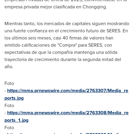
empresa privada mejor clasificada en
Chongqing
.
Mientras tanto, los mercados de capitales siguen mostrando
una fuerte confianza en el crecimiento futuro de SERES. En
los últimos seis meses, casi 40 firmas de valores han
emitido calificaciones de "Compra" para SERES, con
expectativas de que la compañía mantenga una sólida
trayectoria de crecimiento durante la segunda mitad del
año.
Foto
-
https://mma.prnewswire.com/media/2763307/Media_re
ports.jpg
Foto
-
https://mma.prnewswire.com/media/2763308/Media_re
ports_1.jpg
Foto