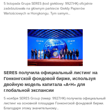
5 listopada Grupa SERES (kod giełdowy: 9927.HK) oficjalnie
zadebiutowała na głównym parkiecie Giełdy Papierów
Wartościowych w Hongkongu. Tym samym...
SERES получила официальный листинг на
Гонконгской фондовой бирже, используя
двойную модель капитала «A+H» для
глобальной экспансии
5 ноября SERES Group (тикер: 9927.HK) получила официальный
листинг на основной площадке Гонконгской фондовой биржи.
Благодаря этому значительному...