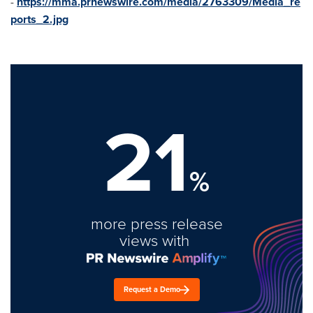
-
https://mma.prnewswire.com/media/2763309/Media_re
ports_2.jpg
21
%
more press release
views with
Request a Demo