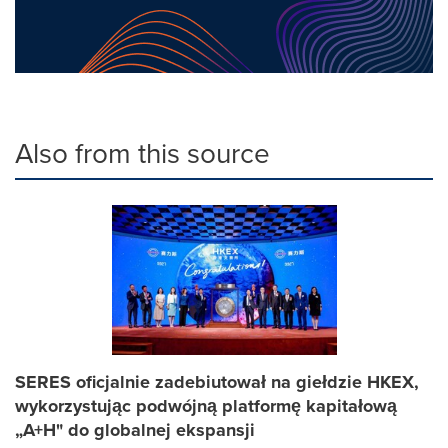
Also from this source
SERES oficjalnie zadebiutował na giełdzie HKEX,
wykorzystując podwójną platformę kapitałową
„A+H" do globalnej ekspansji