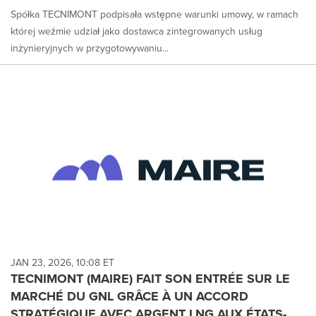
Spółka TECNIMONT podpisała wstępne warunki umowy, w ramach
której weźmie udział jako dostawca zintegrowanych usług
inżynieryjnych w przygotowywaniu...
JAN 23, 2026, 10:08 ET
TECNIMONT (MAIRE) FAIT SON ENTRÉE SUR LE
MARCHÉ DU GNL GRÂCE À UN ACCORD
STRATÉGIQUE AVEC ARGENT LNG AUX ÉTATS-