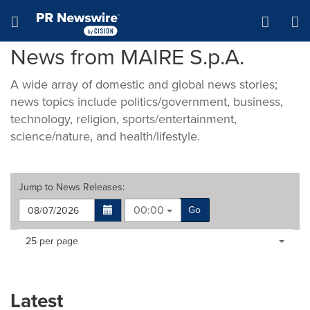
Accessibility Statement
Skip Navigation
Hamburger menu
News from MAIRE S.p.A.
A wide array of domestic and global news stories;
news topics include politics/government, business,
technology, religion, sports/entertainment,
science/nature, and health/lifestyle.
Jump to
News Releases
:
00:00
Go
Making
Items per page:
25 per page
a
selection
with
these
Latest
dropdown