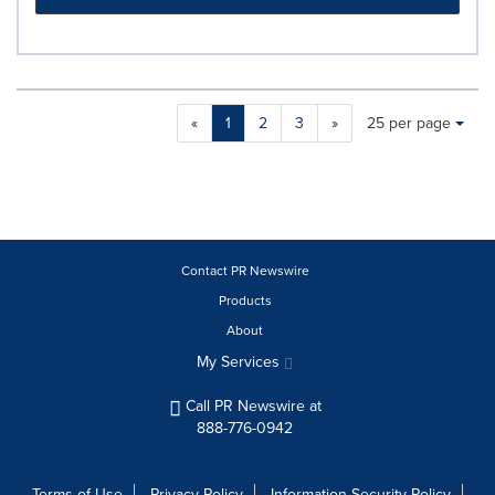
Making
Items per page:
«
1
2
3
»
25 per page
a
selection
with
these
dropdown
will
cause
Contact PR Newswire
content
Products
on
About
this
page
My Services
to
change.
Call PR Newswire at
News
888-776-0942
listings
will
update
Terms of Use
Privacy Policy
Information Security Policy