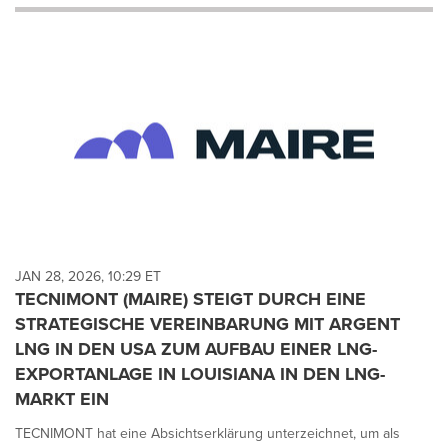
will
cause
content
on
this
page
to
change.
News
listings
will
update
as
each
JAN 28, 2026, 10:29 ET
option
TECNIMONT (MAIRE) STEIGT DURCH EINE
is
STRATEGISCHE VEREINBARUNG MIT ARGENT
selected.
LNG IN DEN USA ZUM AUFBAU EINER LNG-
EXPORTANLAGE IN LOUISIANA IN DEN LNG-
MARKT EIN
TECNIMONT hat eine Absichtserklärung unterzeichnet, um als