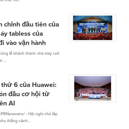
 chỉnh đầu tiên của
áy tabless của
 đi vào vận hành
công lễ khánh thành nhà máy cell
 ...
n thứ 6 của Huawei:
đón đầu cơ hội từ
ên AI
RNewswire/ - Hội nghị nhà lắp
khu thắng cảnh...