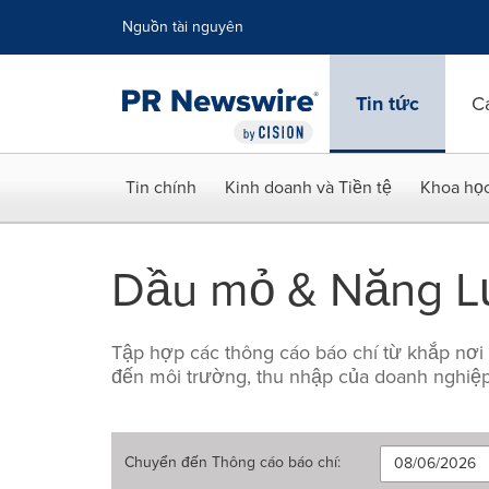
Tuyên bố về khả năng truy cập
Skip Navigation
Nguồn tài nguyên
Tin tức
C
Tin chính
Kinh doanh và Tiền tệ
Khoa họ
Dầu mỏ & Năng 
Tập hợp các thông cáo báo chí từ khắp nơi
đến môi trường, thu nhập của doanh nghiệp
Chuyển đến
Thông cáo báo chí
: