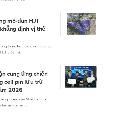
àng mô-đun HJT
khẳng định vị thế
ọng trong hợp tác chiến lược với
T giữa hai...
ận cung ứng chiến
cell pin lưu trữ
năm 2026
 năng lượng của Nhật Bản, mới
ba năm tại sự ...