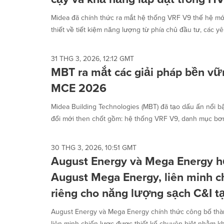
Midea đã chính thức ra mắt hệ thống VRF V9 thế hệ mới
thiết về tiết kiệm năng lượng từ phía chủ đầu tư, các yê
31 THG 3, 2026, 12:12 GMT
MBT ra mắt các giải pháp bền vữ
MCE 2026
Midea Building Technologies (MBT) đã tạo dấu ấn nổi bậ
đổi mới then chốt gồm: hệ thống VRF V9, danh mục bơm
30 THG 3, 2026, 10:51 GMT
August Energy và Mega Energy hợ
August Mega Energy, liên minh c
riêng cho năng lượng sạch C&I t
August Energy và Mega Energy chính thức công bố thà
liên minh chiến lược được thiết kế chuyên biệt nhằm kha