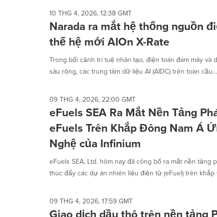
10 THG 4, 2026, 12:38 GMT
Narada ra mắt hệ thống nguồn đ
thế hệ mới AIOn X-Rate
Trong bối cảnh trí tuệ nhân tạo, điện toán đám mây và dữ
sâu rộng, các trung tâm dữ liệu AI (AIDC) trên toàn cầu...
09 THG 4, 2026, 22:00 GMT
eFuels SEA Ra Mắt Nền Tảng Phá
eFuels Trên Khắp Đông Nam Á 
Nghệ của Infinium
eFuels SEA, Ltd. hôm nay đã công bố ra mắt nền tảng ph
thúc đẩy các dự án nhiên liệu điện tử (eFuel) trên khắp 
09 THG 4, 2026, 17:59 GMT
Giao dịch dầu thô trên nền tảng 