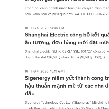
selected.
Trong bối cảnh ngành nước toàn cầu chuyển mình theo 
hơn, xanh hơn và hiệu quả hơn, WATERTECH CHINA 202
18 THG 4, 2026, 14:44 GMT
Shanghai Electric công bố kết q
ấn tượng, đơn hàng mới đạt mức
Shanghai Electric (SEHK: 02727, SSE: 601727) công bố 
doanh thu đạt 126,68 tỷ nhân dân tệ (18,58 tỷ USD), tăng
16 THG 4, 2026, 15:19 GMT
Sigenergy niêm yết thành công t
hậu thuẫn mạnh mẽ từ các nhà đ
đầu
Sigenergy Technology Co., Ltd. ("Sigenergy", Mã chứn
chính thức niêm yết thành công trên Sở Giao dịch Chứ