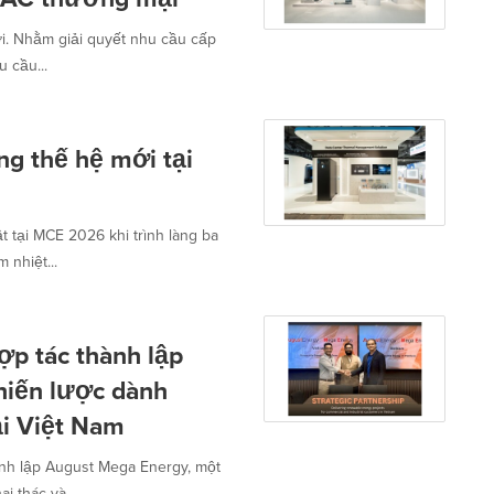
. Nhằm giải quyết nhu cầu cấp
u cầu...
ng thế hệ mới tại
t tại MCE 2026 khi trình làng ba
 nhiệt...
p tác thành lập
hiến lược dành
ại Việt Nam
nh lập August Mega Energy, một
i thác và...