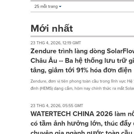
Making
Items per page:
25 mỗi trang
a
selection
with
Mới nhất
these
dropdown
will
23 THG 4, 2026, 12:19 GMT
cause
Zendure trình làng dòng SolarFlo
content
on
Châu Âu -- Ba hệ thống lưu trữ g
this
tảng, giảm tới 91% hóa đơn điện
page
to
Zendure, đơn vị tiên phong toàn cầu trong lĩnh vực H
change.
News
đình (HEMS) dạng cắm, hôm nay chính thức ra mắt Solar
listings
will
update
23 THG 4, 2026, 05:55 GMT
as
WATERTECH CHINA 2026 làm nổi 
each
có tầm ảnh hưởng lớn, thúc đẩy
option
is
chuyên gia ngành nước toàn cầu