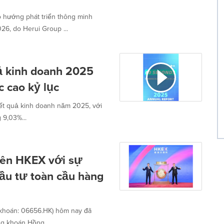
hướng phát triển thông minh
6, do Herui Group ...
uả kinh doanh 2025
 cao kỷ lục
kết quả kinh doanh năm 2025, với
 9,03%...
rên HKEX với sự
ầu tư toàn cầu hàng
g khoán: 06656.HK) hôm nay đã
ng khoán Hồng...