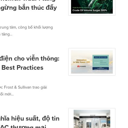
gừng bắn thúc đẩy
rung tâm, công bố khối lượng
tảng...
điện cho viễn thông:
 Best Practices
 Frost & Sullivan trao giải
i mới...
ĩa hiệu suất, độ tin
HVAC thương mại