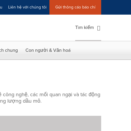
ệu
Liên hệ với chúng tôi
Gửi thông cáo báo chí
Tìm kiếm
ích chung
Con người & Văn hoá
ề công nghệ, các mối quan ngại và tác động
ăng lượng dầu mỏ.