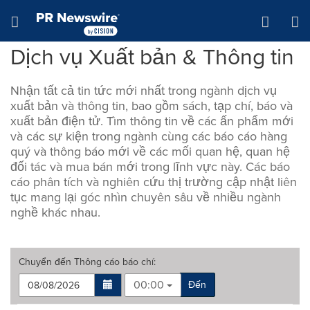
Tuyên bố về khả năng truy cập
Skip Navigation
Hamburger menu
Dịch vụ Xuất bản & Thông tin
Nhận tất cả tin tức mới nhất trong ngành dịch vụ
xuất bản và thông tin, bao gồm sách, tạp chí, báo và
xuất bản điện tử. Tìm thông tin về các ấn phẩm mới
và các sự kiện trong ngành cùng các báo cáo hàng
quý và thông báo mới về các mối quan hệ, quan hệ
đối tác và mua bán mới trong lĩnh vực này. Các báo
cáo phân tích và nghiên cứu thị trường cập nhật liên
tục mang lại góc nhìn chuyên sâu về nhiều ngành
nghề khác nhau.
Chuyển đến
Thông cáo báo chí
:
00:00
Đến
Making
Items per page: