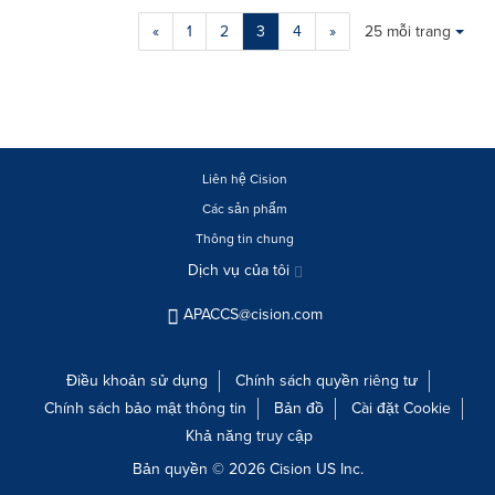
Making
Items per page:
«
1
2
3
4
»
25 mỗi trang
a
selection
with
these
dropdown
will
cause
Liên hệ Cision
content
Các sản phẩm
on
Thông tin chung
this
page
Dịch vụ của tôi
to
change.
APACCS@cision.com
News
listings
will
Điều khoản sử dụng
Chính sách quyền riêng tư
update
Chính sách bảo mật thông tin
Bản đồ
Cài đặt Cookie
as
Khả năng truy cập
each
option
Bản quyền © 2026 Cision US Inc.
is