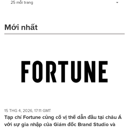
25 mỗi trang
a
selection
with
these
Mới nhất
dropdown
will
cause
content
on
this
page
to
change.
News
listings
will
update
as
each
15 THG 4, 2026, 17:11 GMT
option
Tạp chí Fortune củng cố vị thế dẫn đầu tại châu Á
is
với sự gia nhập của Giám đốc Brand Studio và
selected.