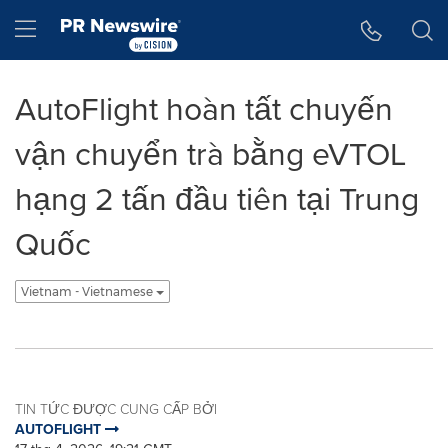
Tuyên bố về khả năng truy cập
Skip Navigation
Hamburger menu
AutoFlight hoàn tất chuyến
vận chuyển trà bằng eVTOL
hạng 2 tấn đầu tiên tại Trung
Quốc
Vietnam - Vietnamese
TIN TỨC ĐƯỢC CUNG CẤP BỞI
AUTOFLIGHT