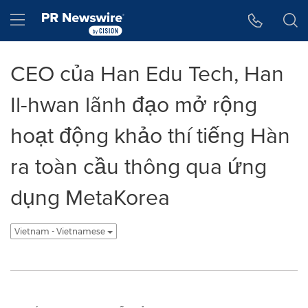
Tuyên bố về khả năng truy cập
Skip Navigation
Hamburger menu
CEO của Han Edu Tech, Han
Il-hwan lãnh đạo mở rộng
hoạt động khảo thí tiếng Hàn
ra toàn cầu thông qua ứng
dụng MetaKorea
Vietnam - Vietnamese