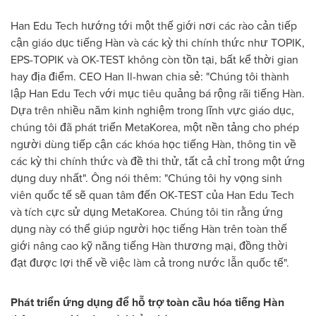
Han Edu Tech hướng tới một thế giới nơi các rào cản tiếp
cận giáo dục tiếng Hàn và các kỳ thi chính thức như TOPIK,
EPS-TOPIK và OK-TEST không còn tồn tại, bất kể thời gian
hay địa điểm. CEO Han Il-hwan chia sẻ: "Chúng tôi thành
lập Han Edu Tech với mục tiêu quảng bá rộng rãi tiếng Hàn.
Dựa trên nhiều năm kinh nghiệm trong lĩnh vực giáo dục,
chúng tôi đã phát triển MetaKorea, một nền tảng cho phép
người dùng tiếp cận các khóa học tiếng Hàn, thông tin về
các kỳ thi chính thức và đề thi thử, tất cả chỉ trong một ứng
dụng duy nhất". Ông nói thêm: "Chúng tôi hy vọng sinh
viên quốc tế sẽ quan tâm đến OK-TEST của Han Edu Tech
và tích cực sử dụng MetaKorea. Chúng tôi tin rằng ứng
dụng này có thể giúp người học tiếng Hàn trên toàn thế
giới nâng cao kỹ năng tiếng Hàn thương mại, đồng thời
đạt được lợi thế về việc làm cả trong nước lẫn quốc tế".
Phát triển ứng dụng để hỗ trợ toàn cầu hóa tiếng Hàn