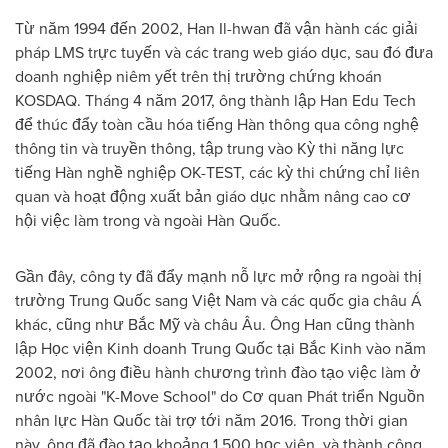
Từ năm 1994 đến 2002, Han Il-hwan đã vận hành các giải
pháp LMS trực tuyến và các trang web giáo dục, sau đó đưa
doanh nghiệp niêm yết trên thị trường chứng khoán
KOSDAQ. Tháng 4 năm 2017, ông thành lập Han Edu Tech
để thúc đẩy toàn cầu hóa tiếng Hàn thông qua công nghệ
thông tin và truyền thông, tập trung vào Kỳ thi năng lực
tiếng Hàn nghề nghiệp OK-TEST, các kỳ thi chứng chỉ liên
quan và hoạt động xuất bản giáo dục nhằm nâng cao cơ
hội việc làm trong và ngoài Hàn Quốc.
Gần đây, công ty đã đẩy mạnh nỗ lực mở rộng ra ngoài thị
trường Trung Quốc sang Việt Nam và các quốc gia châu Á
khác, cũng như Bắc Mỹ và châu Âu. Ông Han cũng thành
lập Học viện Kinh doanh Trung Quốc tại Bắc Kinh vào năm
2002, nơi ông điều hành chương trình đào tạo việc làm ở
nước ngoài "K-Move School" do Cơ quan Phát triển Nguồn
nhân lực Hàn Quốc tài trợ tới năm 2016. Trong thời gian
này, ông đã đào tạo khoảng 1.500 học viên, và thành công