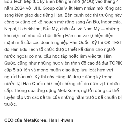
Edu Tech tiếp tục ký Biên bản ghi nhớ (MOU) vào tháng 4
năm 2024 với JHL Group của Việt Nam nhằm mở rộng các
sáng kiến giáo dục tiếng Hàn. Bên cạnh các thị trường này,
công ty cũng có kế hoạch mở rộng sang Ấn Độ, Indonesia,
Nepal, Uzbekistan, Bắc Mỹ, châu Âu và Nam Mỹ — những
khu vực có nhu cầu học tiếng Hàn cao và sự hiện diện
mạnh mẽ của các doanh nghiệp Hàn Quốc. Kỳ thi OK-TEST
do Han Edu Tech tổ chức được thiết kế dành cho người
nước ngoài có nhu cầu học tập hoặc làm việc tại Hàn
Quốc, cũng như những học viên trình độ cao đã đạt TOPIK
cấp 5 trở lên và mong muốn giao tiếp lưu loát hơn với
người bản xứ. Kỳ thi này cũng đã được đăng ký trong
nước tại Hàn Quốc như một chứng chỉ do đơn vị tư nhân
cấp. Thông qua ứng dụng MetaKorea, người dùng có thể
luyện tập với các đề thi của những năm trước để chuẩn bị
trước.
CEO của
MetaKorea
, Han Il-hwan