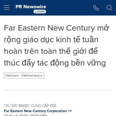
Tuyên bố về khả năng truy cập
Skip Navigation
Hamburger menu
Far Eastern New Century mở
rộng giáo dục kinh tế tuần
hoàn trên toàn thế giới để
thúc đẩy tác động bền vững
Vietnam - Vietnamese
TIN TỨC ĐƯỢC CUNG CẤP BỞI
Far Eastern New Century Corporation