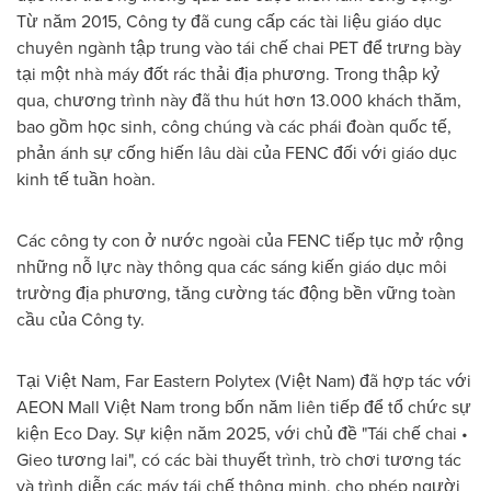
Từ năm 2015, Công ty đã cung cấp các tài liệu giáo dục
chuyên ngành tập trung vào tái chế chai PET để trưng bày
tại một nhà máy đốt rác thải địa phương. Trong thập kỷ
qua, chương trình này đã thu hút hơn 13.000 khách thăm,
bao gồm học sinh, công chúng và các phái đoàn quốc tế,
phản ánh sự cống hiến lâu dài của FENC đối với giáo dục
kinh tế tuần hoàn.
Các công ty con ở nước ngoài của FENC tiếp tục mở rộng
những nỗ lực này thông qua các sáng kiến giáo dục môi
trường địa phương, tăng cường tác động bền vững toàn
cầu của Công ty.
Tại Việt Nam, Far Eastern Polytex (Việt Nam) đã hợp tác với
AEON Mall Việt Nam trong bốn năm liên tiếp để tổ chức sự
kiện Eco Day. Sự kiện năm 2025, với chủ đề "Tái chế chai •
Gieo tương lai", có các bài thuyết trình, trò chơi tương tác
và trình diễn các máy tái chế thông minh, cho phép người