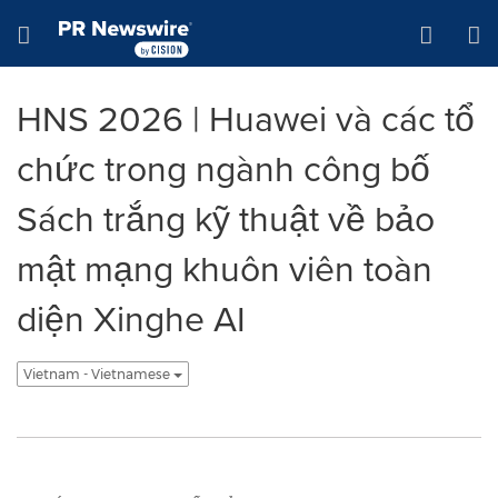
Tuyên bố về khả năng truy cập
Skip Navigation
Hamburger menu
HNS 2026 | Huawei và các tổ
chức trong ngành công bố
Sách trắng kỹ thuật về bảo
mật mạng khuôn viên toàn
diện Xinghe AI
Vietnam - Vietnamese