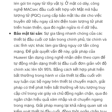
lén gói tin ngay từ lớp vật lý. Ở mặt có dây, công
nghệ MACsec đầu cuối kết hợp với Mật mã hậu
lượng tử (PQC) cung cấp bảo mật lâu dài cho việc
truyền dữ liệu ngay cả khi điện toán lượng tử phát
triển hoàn thiện, qua đó ngăn ngừa rò rỉ dữ liệu.
Bảo mật tài sản
: Sự gia tăng nhanh chóng của các
thiết bị đầu cuối cơ bản trong chính phủ, tài chính và
các lĩnh vực khác làm gia tăng nguy cơ tấn công
mạng. Để giải quyết vấn đề này, giải pháp của
Huawei tận dụng công nghệ nhận diện theo cụm để
tự động nhận dạng thiết bị đầu cuối đơn giản với độ
chính xác lên tới 95%. Bằng cách kết hợp phát hiện
bất thường trong hành vi của thiết bị đầu cuối với
suy luận cục bộ ngay trên thiết bị chuyển mạch, giải
pháp có thể phát hiện bất thường về lưu lượng truy
cập chỉ trong vài giây và chủ động ngăn chặn, qua đó
ngăn chặn hiệu quả xâm nhập và di chuyển ngang
trong mạng. Giải pháp mang lại khả năng quan sát và
kiểm soát thiết bị đầu cuối, đồng thời ngăn chặn truy