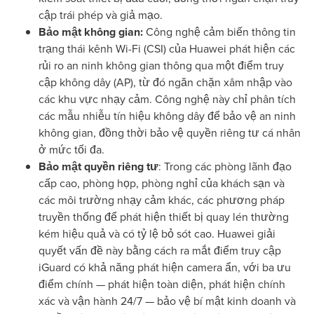
cập trái phép và giả mạo.
Bảo mật không gian:
Công nghệ cảm biến thông tin
trạng thái kênh Wi-Fi (CSI) của Huawei phát hiện các
rủi ro an ninh không gian thông qua một điểm truy
cập không dây (AP), từ đó ngăn chặn xâm nhập vào
các khu vực nhạy cảm. Công nghệ này chỉ phân tích
các mẫu nhiễu tín hiệu không dây để bảo vệ an ninh
không gian, đồng thời bảo vệ quyền riêng tư cá nhân
ở mức tối đa.
Bảo mật quyền riêng tư
: Trong các phòng lãnh đạo
cấp cao, phòng họp, phòng nghỉ của khách sạn và
các môi trường nhạy cảm khác, các phương pháp
truyền thống để phát hiện thiết bị quay lén thường
kém hiệu quả và có tỷ lệ bỏ sót cao. Huawei giải
quyết vấn đề này bằng cách ra mắt điểm truy cập
iGuard có khả năng phát hiện camera ẩn, với ba ưu
điểm chính — phát hiện toàn diện, phát hiện chính
xác và vận hành 24/7 — bảo vệ bí mật kinh doanh và