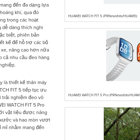
mang đến đa dạng lựa
thoáng khí, qua đó
HUAWEI WATCH FIT 5 (PRNewsfoto/HUAWEI)
ng trong các hoạt
 dễ dàng thích nghi
ặc biệt, phiên bản
t kế để hỗ trợ các bộ
p xe, nâng cao hơn nữa
o cả nhu cầu đeo hàng
nghiệp.
 là thiết kế thân máy
CH FIT 5 tiếp tục ưu
HUAWEI WATCH FIT 5 Pro (PRNewsfoto/HUAWE
i trải nghiệm đeo vô
WEI WATCH FIT 5 Pro
ới vật liệu được nâng
y xước và hao mòn vượt
 tỉ mỉ nhằm mang đến