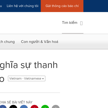
ệu
Liên hệ với chúng tôi
Gửi thông cáo báo chí
Tìm kiếm
ích chung
Con người & Văn hoá
ghĩa sự thanh
eo
Vietnam - Vietnamese
CHIA SẺ BÀI VIẾT NÀY