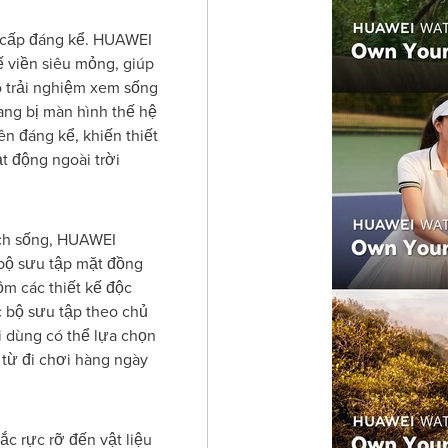
 cấp đáng kể. HUAWEI
ế viền siêu mỏng, giúp
o trải nghiệm xem sống
ang bị màn hình thế hệ
ên đáng kể, khiến thiết
t động ngoài trời
ch sống, HUAWEI
bộ sưu tập mặt đồng
ồm các thiết kế độc
c bộ sưu tập theo chủ
 dùng có thể lựa chọn
từ đi chơi hàng ngày
ắc rực rỡ đến vật liệu