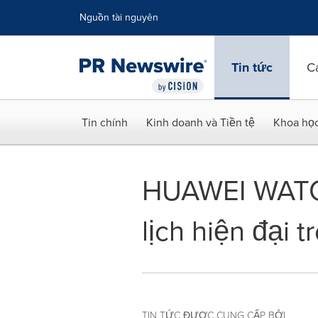
Tuyên bố về khả năng truy cập
Skip Navigation
Nguồn tài nguyên
Tin tức
C
Tin chính
Kinh doanh và Tiền tệ
Khoa họ
HUAWEI WATCH 
lịch hiện đại 
TIN TỨC ĐƯỢC CUNG CẤP BỞI