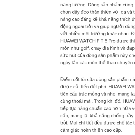
năng lượng. Dòng sản phẩm cũng 
chọn dây đeo thân thiện với da và 
nâng cao đáng kể khả năng thích ứ
động ngoài trời và giúp người dùng
với nhiều môi trường khác nhau. Đ
HUAWEI WATCH FIT 5 Pro được thiế
môn như golf, chạy địa hình và đạ
sức hút của dòng sản phẩm này ch
ngày lẫn các môn thể thao chuyên 
Điểm cốt lõi của dòng sản phẩm này
được cải tiến đột phá. HUAWEI WAT
tiên cấu trúc mỏng và nhẹ, mang lạ
cùng thoải mái. Trong khi đó, HUA
tiếp tục nâng chuẩn cao hơn nữa v
cấp, mang lại khả năng chống trầ
trội. Mọi chi tiết đều được chế tác
cảm giác hoàn thiện cao cấp.