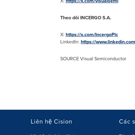
X:
https://x.com/visualsemi
Theo dõi INCERGO S.A.
X:
https://x.com/IncergoPlc
LinkedIn:
https://www.linkedin.co
SOURCE Visual Semiconductor
Liên hệ Cision
Các 