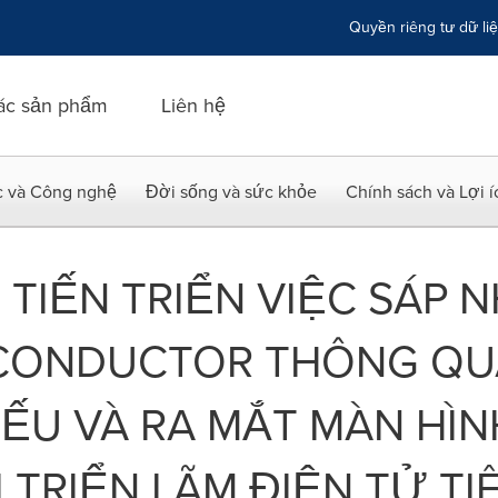
Quyền riêng tư dữ li
ác sản phẩm
Liên hệ
c và Công nghệ
Đời sống và sức khỏe
Chính sách và Lợi 
 TIẾN TRIỂN VIỆC SÁP 
ICONDUCTOR THÔNG QU
ẾU VÀ RA MẮT MÀN HÌ
I TRIỂN LÃM ĐIỆN TỬ TI