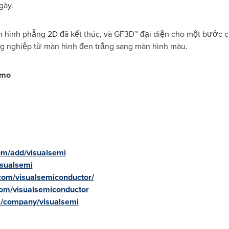
gày.
n hình phẳng 2D đã kết thúc, và GF3D™ đại diện cho một bước 
g nghiệp từ màn hình đen trắng sang màn hình màu.
emo
om/add/visualsemi
isualsemi
com/visualsemiconductor/
com/visualsemiconductor
m/company/visualsemi