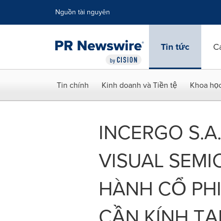
Tuyên bố về khả năng truy cập
Skip Navigation
Nguồn tài nguyên
Tin tức
C
Tin chính
Kinh doanh và Tiền tệ
Khoa họ
INCERGO S.A.
VISUAL SEM
HÀNH CỔ PHI
CẦN KÍNH TẠ