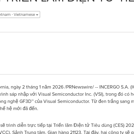
etnam - Vietnamese
rnia
,
ngày 2 tháng 1 năm 2026
/PRNewswire/ -- INCERGO S.A. (
ình sáp nhập với Visual Semiconductor Inc. (VSI), trong đó có 
 công nghệ GF3D™ của Visual Semiconductor. Từ đen trắng sang
hế hệ mới đã đến.
trình diễn trực tiếp tại Triển lãm Điện tử Tiêu dùng (CES) 2026
LVCC), Sảnh Trung tâm, Gian hàng 21123. Tại đây, hai công ty sẽ