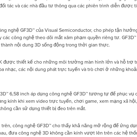
đối tác và các nhà đầu tư thông qua các phiên trình diễn được t
 công nghệ GF3D™ của Visual Semiconductor, cho phép tận hưở
ay các công nghệ theo dõi mắt xâm phạm quyền riêng tư. GF3D™
 thành nội dung 3D sống động trong thời gian thực.
K được thiết kế cho những môi trường màn hình lớn và hỗ trợ t
òa nhạc, các nội dung phát trực tuyến và trò chơi ở những kh
3D™ 6,58 inch áp dụng công nghệ GF3D™ tương tự để phục vụ các
ng kính khi xem video trực tuyến, chơi game, xem mạng xã hội,
ông cần sử dụng thiết bị đeo trên mắt.
i trên, công nghệ GF3D™ cho thấy khả năng mở rộng để ứng dụn
au, đưa công nghệ 3D không cần kính vượt lên trên các hệ thố