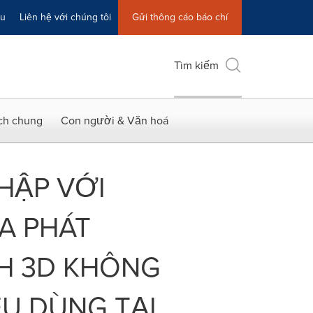
ệu
Liên hệ với chúng tôi
Gửi thông cáo báo chí
Tìm kiếm
ích chung
Con người & Văn hoá
NHẬP VỚI
A PHÁT
NH 3D KHÔNG
ÊU DÙNG TẠI