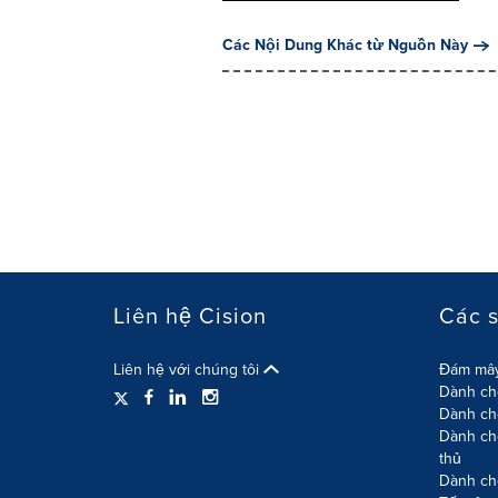
Các Nội Dung Khác từ Nguồn Này
Liên hệ Cision
Các 
Liên hệ với chúng tôi
Đám mây
Dành cho
Dành ch
Dành ch
thủ
Dành ch