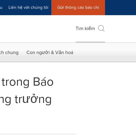
ệu
Liên hệ với chúng tôi
Gửi thông cáo báo chí
Tìm kiếm
ích chung
Con người & Văn hoá
ỷ trong Báo
ăng trưởng