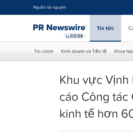
Tuyên bố về khả năng truy cập
Skip Navigation
Nguồn tài nguyên
Tin tức
C
Tin chính
Kinh doanh và Tiền tệ
Khoa họ
Khu vực Vịnh
cáo Công tác 
kinh tế hơn 6