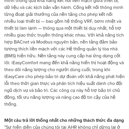
minh thông qua khả năng kết nối liền mạch giữa thiết bị,
dữ liệu và các kịch bản vận hành. Cổng kết nối thông minh
từng đoạt giải thưởng của nền tảng cho phép kết nối
nhiều loại thiết bị — bao gồm hệ thống VRF, bơm nhiệt và
thiết bị làm lạnh — thông qua một thiết bị duy nhất, hỗ trợ
nhiều giao thức truyền thông khác nhau. Với khả năng tích
hợp BACnet và Modbus nguyên bản, nền tảng đảm bảo
tương thích liền mạch với các Hệ thống quản lý tòa nhà
(BMS) hiện hữu. Nền tảng này cung cấp hai ứng dụng cốt
lõi: iEasyComfort mang đến khả năng hiển thị hoạt động và
theo dõi năng lượng cho người dùng cuối; trong khi
iEasyCare cho phép bảo trì dự đoán với khả năng phát hiện
lỗi theo thời gian thực và phân tích hiệu suất dành cho đội
ngũ dịch vụ và bảo trì. Các công cụ này hỗ trợ bảo trì chủ
động, tối ưu năng lượng và nâng cao độ tin cậy của hệ
thống.
Một câu trả lời thống nhất cho những thách thức đa dạng
"Sự hiện diện của chúng tôi tại AHR không chỉ dừng lại ở