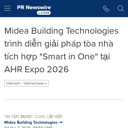
Tuyên bố về khả năng truy cập
Skip Navigation
Hamburger menu
Midea Building Technologies
trình diễn giải pháp tòa nhà
tích hợp "Smart in One" tại
AHR Expo 2026
Vietnam - Vietnamese
TIN TỨC ĐƯỢC CUNG CẤP BỞI
Midea Building Technologies