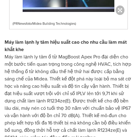
(PRNewsfoto/Midea Building Technologies)
Máy làm lạnh ly tâm hiệu suất cao cho nhu cầu làm mát
khắt khe
Máy làm lạnh ly tâm ổ từ MagBoost Apex Pro đại diện cho
một bước tiến quan trọng trong công nghệ HVAC, tích hợp
hệ thống ổ từ không dầu thế hệ thứ hai được cấp bằng
sáng chế của Midea. Thiết kế đột phá này loại bỏ ma sát cơ
học và nâng cao hiệu suất và độ tin cậy vận hành. Thiết bị
đạt hiệu suất vượt trội với chỉ số IPLV lên tới 9,71 khi sử
dụng chất làm lạnh R1234ze(E). Được thiết kế cho độ bền
lâu dài, máy nén có tuổi thọ 30 năm với chuẩn bảo vệ IP67
và vận hành với độ ồn chỉ 70 dB(A). Thiết kế mô-đun cho
phép kết hợp tối đa 16 thiết bị mà không cần bộ điều khiển
bổ sung, đồng thời hỗ trợ cả chất làm lạnh R1234ze(E) và