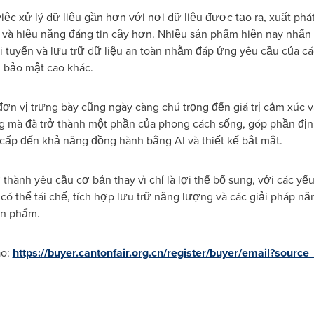
iệc xử lý dữ liệu gần hơn với nơi dữ liệu được tạo ra, xuất phá
 và hiệu năng đáng tin cậy hơn. Nhiều sản phẩm hiện nay nh
goại tuyến và lưu trữ dữ liệu an toàn nhằm đáp ứng yêu cầu của 
 bảo mật cao khác.
đơn vị trưng bày cũng ngày càng chú trọng đến giá trị cảm xúc v
g mà đã trở thành một phần của phong cách sống, góp phần địn
o cấp đến khả năng đồng hành bằng AI và thiết kế bắt mắt.
thành yêu cầu cơ bản thay vì chỉ là lợi thế bổ sung, với các yế
ệu có thể tái chế, tích hợp lưu trữ năng lượng và các giải pháp n
ản phẩm.
ào:
https://buyer.cantonfair.org.cn/register/buyer/email?source