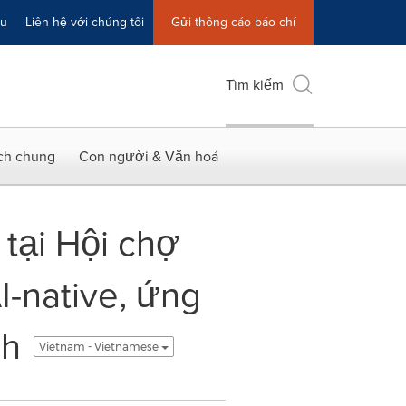
ệu
Liên hệ với chúng tôi
Gửi thông cáo báo chí
Tìm kiếm
ích chung
Con người & Văn hoá
 tại Hội chợ
AI-native, ứng
nh
Vietnam - Vietnamese