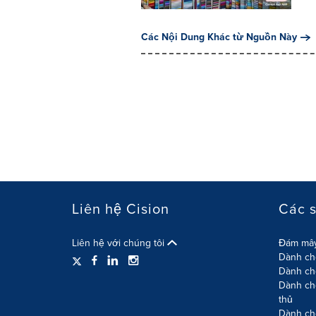
Các Nội Dung Khác từ Nguồn Này
Liên hệ Cision
Các 
Liên hệ với chúng tôi
Đám mây
Dành cho
Dành ch
Dành ch
thủ
Dành ch