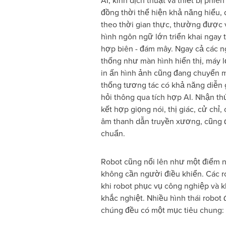
AI, kính dịch thuật và thiết bị phi
đồng thời thể hiện khả năng hiểu, d
theo thời gian thực, thường được
hình ngôn ngữ lớn triển khai ngay tr
hợp biên - đám mây. Ngay cả các 
thống như màn hình hiển thị, máy lọ
in ấn hình ảnh cũng đang chuyển m
thống tương tác có khả năng diễn g
hỏi thông qua tích hợp AI. Nhận t
kết hợp giọng nói, thị giác, cử chỉ
âm thanh dẫn truyền xương, cũng đ
chuẩn.
Robot cũng nổi lên như một điểm nh
không cần người điều khiển. Các 
khi robot phục vụ công nghiệp và k
khắc nghiệt. Nhiều hình thái robot 
chúng đều có một mục tiêu chun