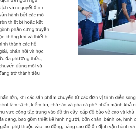
ên dịch đa ngôn ngữ
ịch và ra quyết định
 vận hành bởi các mô
ên thiết bị hoặc kết
ngành phần cứng truyền
c không khí và thiết bị
ình thành các hệ
iải, phản hồi và học
hức đa phương thức,
, chuyển động môi và
ang trở thành tiêu
ấn lớn, khi các sản phẩm chuyển từ các đơn vị trình diễn sang
robot làm sạch, kiểm tra, chà sàn và pha cà phê nhấn mạnh khả 
hu vực công tập trung vào độ tin cậy, cấp độ bảo vệ cao và khả
đa dạng, bao gồm thiết kế hình người, bốn chân, bánh xe, hình 
g: giảm phụ thuộc vào lao động, nâng cao độ ổn định vận hành và 