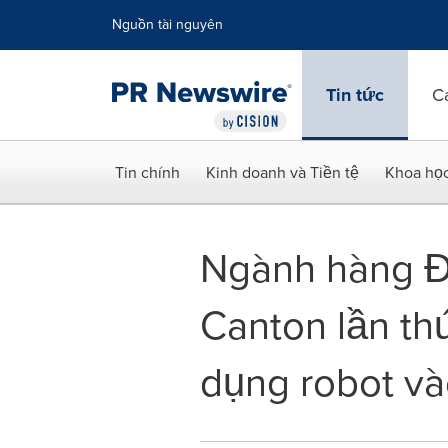
Tuyên bố về khả năng truy cập
Skip Navigation
Nguồn tài nguyên
Tin tức
C
Tin chính
Kinh doanh và Tiền tệ
Khoa họ
Ngành hàng Đ
Canton lần thứ
dụng robot vào