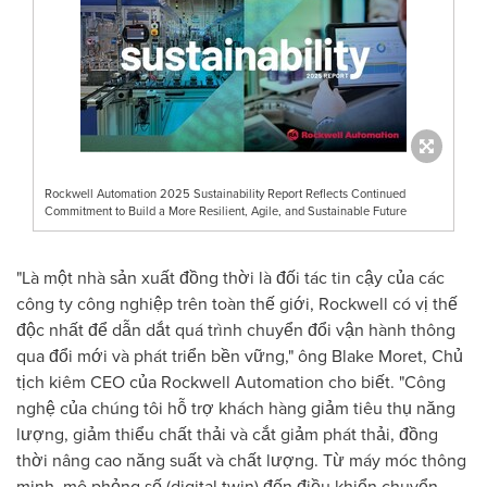
Rockwell Automation 2025 Sustainability Report Reflects Continued
Commitment to Build a More Resilient, Agile, and Sustainable Future
"Là một nhà sản xuất đồng thời là đối tác tin cậy của các
công ty công nghiệp trên toàn thế giới, Rockwell có vị thế
độc nhất để dẫn dắt quá trình chuyển đổi vận hành thông
qua đổi mới và phát triển bền vững," ông Blake Moret, Chủ
tịch kiêm CEO của Rockwell Automation cho biết. "Công
nghệ của chúng tôi hỗ trợ khách hàng giảm tiêu thụ năng
lượng, giảm thiểu chất thải và cắt giảm phát thải, đồng
thời nâng cao năng suất và chất lượng. Từ máy móc thông
minh, mô phỏng số (digital twin) đến điều khiển chuyển