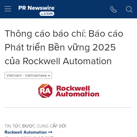
Tuyên bố về khả năng truy cập
Skip Navigation
Hamburger menu
Thông cáo báo chí: Báo cáo
Phát triển Bền vững 2025
của Rockwell Automation
Vietnam - Vietnamese
TIN TỨC ĐƯỢC CUNG CẤP BỞI
Rockwell Automation