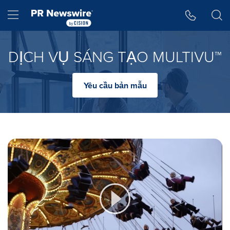
Tuyên bố về khả năng truy cập
Skip Navigation
Hamburger menu
DỊCH VỤ SÁNG TẠO MULTIVU™
Yêu cầu bản mẫu