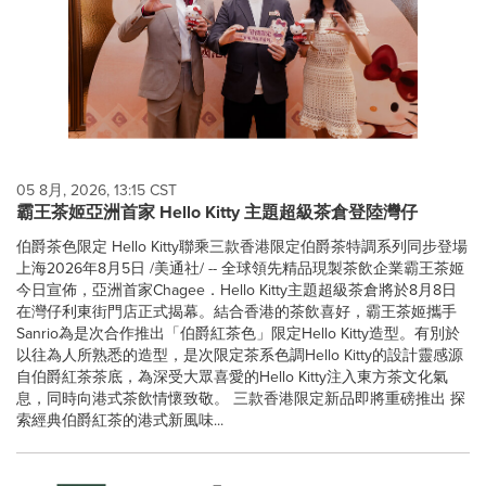
05 8月, 2026, 13:15 CST
霸王茶姬亞洲首家 Hello Kitty 主題超級茶倉登陸灣仔
伯爵茶色限定 Hello Kitty聯乘三款香港限定伯爵茶特調系列同步登場
上海2026年8月5日 /美通社/ -- 全球領先精品現製茶飲企業霸王茶姬
今日宣佈，亞洲首家Chagee．Hello Kitty主題超級茶倉將於8月8日
在灣仔利東街門店正式揭幕。結合香港的茶飲喜好，霸王茶姬攜手
Sanrio為是次合作推出「伯爵紅茶色」限定Hello Kitty造型。有別於
以往為人所熟悉的造型，是次限定茶系色調Hello Kitty的設計靈感源
自伯爵紅茶茶底，為深受大眾喜愛的Hello Kitty注入東方茶文化氣
息，同時向港式茶飲情懷致敬。 三款香港限定新品即將重磅推出 探
索經典伯爵紅茶的港式新風味...