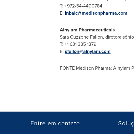
T: +972-54-4400784
E:
inbalc@medisonpharma.com
Alnylam Pharmaceuticals
Sara Guzzone Fallon
, diretora sên
T: +1 631 335 1379
E:
sfallon@alnylam.com
FONTE Medison Pharma; Alnylam P
Entre em contato
Solu