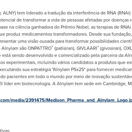
: ALNY) tem liderado a tradução da interferência de RNA (RNAi
ncial de transformar a vida de pessoas afetadas por doenças r
ase na ciência ganhadora do Prêmio Nobel, as terapias de RN
que produz medicamentos transformadores. Desde sua fundação, 
esentar uma visão ousada para transformar possibilidades cientí
®
®
da Alnylam são ONPATTRO
(patisiran), GIVLAARI
(givosiran), O
ue está sendo desenvolvido e comercializado pela parceira da Al
 experimentais, incluindo vários candidatos a produtos que est
xecutando sua estratégia "Alnylam P5x25" para fornecer medica
ndo pacientes em todo o mundo por meio de inovação sustentáv
fil líder em biotecnologia. A Alnylam tem sede em Cambridge, 
e.com/media/2391475/Medison_Pharma_and_Alnylam_Logo.j
tivas