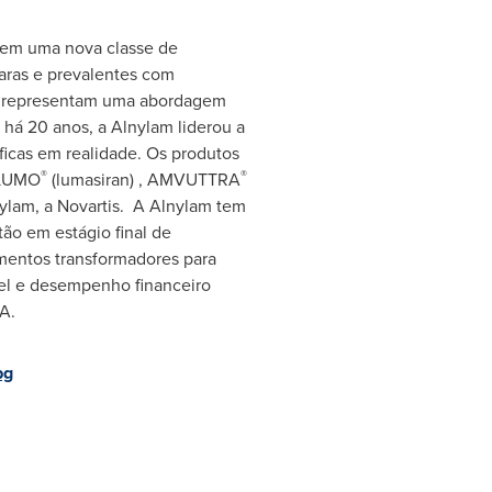
) em uma nova classe de
aras e prevalentes com
Ai representam uma abordagem
há 20 anos, a Alnylam liderou a
ficas em realidade. Os produtos
®
®
XLUMO
(lumasiran) , AMVUTTRA
nylam, a Novartis. A Alnylam tem
ão em estágio final de
mentos transformadores para
el e desempenho financeiro
MA.
pg