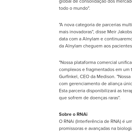
global de consolidação dos mercado
todo o mundo".
"A nova categoria de parcerias mul
mais inovadoras", disse Meir Jakob
data com a Alnylam e continuaremos 
da Alnylam cheguem aos pacientes 
"Nossa plataforma comercial unifi
complexos e fragmentados em um ter
Gurfinkel
, CEO da Medison. "Nossa 
com gerenciamento de aliança única
Esta parceria disponibilizará as t
que sofrem de doenças raras".
Sobre o RNAi
O RNAi (Interferência de RNA) é um
promissoras e avançadas na biolog