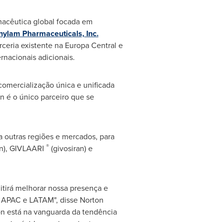
macêutica global focada em
nylam Pharmaceuticals, Inc.
ceria existente na Europa Central e
nacionais adicionais.
comercialização única e unificada
n é o único parceiro que se
a outras regiões e mercados, para
®
an), GIVLAARI
(givosiran) e
tirá melhorar nossa presença e
a APAC e LATAM", disse
Norton
on está na vanguarda da tendência