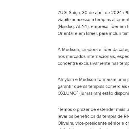
ZUG, Suíça
,
30 de abril de 2024
/PR
viabilizar acesso a terapias altame
(Nasdaq: ALNY), empresa líder em t
Oriental e em
Israel
, para incluir 
A Medison, criadora e líder da cate
nos mercados internacionais, espec
concentra exclusivamente nas terap
Alnylam e Medison formaram uma par
garantir que as terapias comercia
®
OXLUMO
(lumasiran) estão dispon
"Temos o prazer de estender mais u
levar os benefícios da terapia de
Oliveira
, vice-presidente sênior e