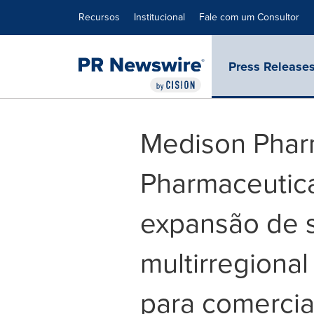
Declaração de Acessibilidade
Saltar a Navegação
Recursos
Institucional
Fale com um Consultor
Press Release
Medison Phar
Pharmaceutic
expansão de s
multirregional
para comercial