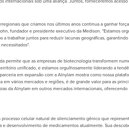
s internacionais sob uma aliança. Juntos, forneceremos acesso
tirregionais que criamos nos últimos anos continua a ganhar for
sohn, fundador e presidente executivo da Medison. "Estamos org
a trabalhar juntos para reduzir lacunas geográficas, garantindo
necessitados".
cada permite que as empresas de biotecnologia transformem num
ritório unificado, e estamos orgulhosamente liderando a tendên
parceria em expansão com a Alnylam mostra como nossa platafor
 em vários mercados e regiões, é de grande valor para as princ
erapias da Alnylam em outros mercados internacionais, oferecend
 processo celular natural de silenciamento gênico que represent
ia e desenvolvimento de medicamentos atualmente. Sua descob