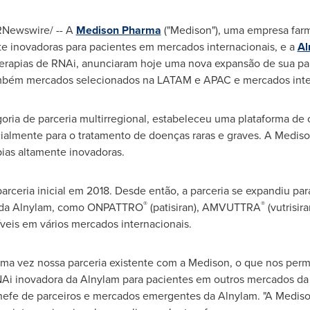
Newswire/ -- A
Medison Pharma
("Medison"), uma empresa far
nte inovadoras para pacientes em mercados internacionais, e a
Al
erapias de RNAi, anunciaram hoje uma nova expansão de sua par
também mercados selecionados na LATAM e APAC e mercados inter
goria de parceria multirregional, estabeleceu uma plataforma de 
ialmente para o tratamento de doenças raras e graves. A Mediso
ias altamente inovadoras.
ceria inicial em 2018. Desde então, a parceria se expandiu par
®
®
is da Alnylam, como ONPATTRO
(patisiran), AMVUTTRA
(vutrisir
íveis em vários mercados internacionais.
ma vez nossa parceria existente com a Medison, o que nos permi
 RNAi inovadora da Alnylam para pacientes em outros mercados d
 chefe de parceiros e mercados emergentes da Alnylam. "A Medis