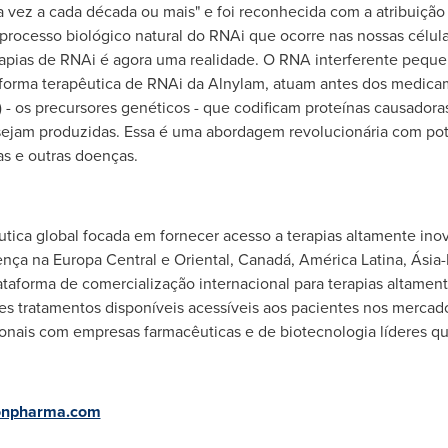
 vez a cada década ou mais" e foi reconhecida com a atribuição
processo biológico natural do RNAi que ocorre nas nossas célul
ias de RNAi é agora uma realidade. O RNA interferente pequen
rma terapêutica de RNAi da Alnylam, atuam antes dos medicam
- os precursores genéticos - que codificam proteínas causadora
ejam produzidas. Essa é uma abordagem revolucionária com pote
s e outras doenças.
ica global focada em fornecer acesso a terapias altamente ino
ça na Europa Central e Oriental, Canadá, América Latina, Ásia-P
ataforma de comercialização internacional para terapias altament
es tratamentos disponíveis acessíveis aos pacientes nos mercad
gionais com empresas farmacêuticas e de biotecnologia líderes 
npharma.com