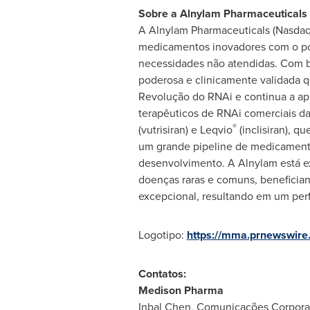
Sobre a Alnylam Pharmaceuticals
A Alnylam Pharmaceuticals (Nasdaq
medicamentos inovadores com o pote
necessidades não atendidas. Com b
poderosa e clinicamente validada 
Revolução do RNAi e continua a apr
terapêuticos de RNAi comerciais 
®
(vutrisiran) e Leqvio
(inclisiran), q
um grande pipeline de medicamentos
desenvolvimento. A Alnylam está e
doenças raras e comuns, beneficia
excepcional, resultando em um per
Logotipo:
https://mma.prnewswir
Contatos:
Medison Pharma
Inbal Chen
, Comunicações Corpora