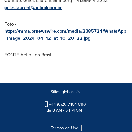
Contato:
Gilles Laurent Grimberg
– 41.99944-2222
gilleslaurent@actioilcom.br
Foto -
https://mma.prnewswire.com/media/2385724/WhatsApp
_Image_2024_04_12_at_10_20_22.jpg
FONTE Actioil do Brasil
Sítios globais
+44 (0)20 7454 5110
de 8 AM - 5 PM GMT
Termos de Uso