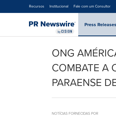
Declaração de Acessibilidade
Saltar a Navegação
Recursos
Institucional
Fale com um Consultor
Press Release
ONG AMÉRICA
COMBATE A 
PARAENSE DE
NOTÍCIAS FORNECIDAS POR