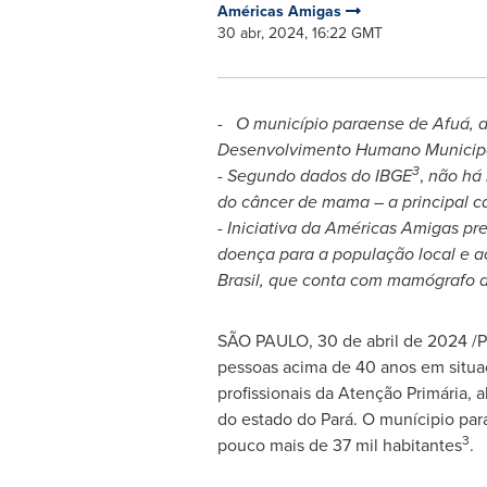
Américas Amigas
30 abr, 2024, 16:22 GMT
- O município paraense de Afuá, d
Desenvolvimento Humano Municipal
3
- Segundo dados do IBGE
,
não há 
do câncer de mama – a principal c
- Iniciativa da Américas Amigas p
doença para a população local e a
Brasil, que conta com mamógrafo 
SÃO PAULO
,
30 de abril de 2024
/P
pessoas acima de 40 anos em situaç
profissionais da Atenção Primária,
do estado do Pará. O munícipio pa
3
pouco mais de 37 mil habitantes
.