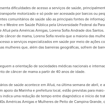
resenta dificuldades de acesso a serviços de saúde, principalmen
m transporte motorizado e só pode ser acessada por barcos ou p
entes comunitários de saúde são as principais fontes de informa
 e Mestre em Saúde Pública pela Universidade Federal da Para
e Afuá pela Américas Amigas,
Lorena Sofia Andrade
dos Santos.
o de câncer de mama,
Lorena Sofia
revela que a maioria das mulher
acesso a serviços especializados em saúde por meio de ações co
s mulheres que, além das barreiras geográficas, sofrem de barre
 seguem a orientação de sociedades médicas nacionais e intern
to de câncer de mama a partir de 40 anos de idade.
rios de saúde acontece em Afuá, na última semana de abril, e 
 apoio da Marinha e prefeitura local, estão previstas para maio
es indica uma redução de tempo entre diagnóstico e início de t
s ONGs Américas Amigas e Mulheres de Peito de Campina Grande,