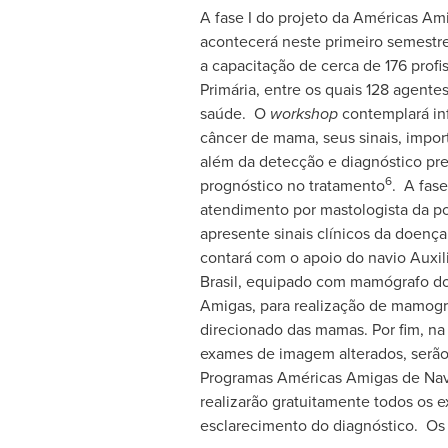
A fase I do projeto da Américas Ami
acontecerá neste primeiro semestr
a capacitação de cerca de 176 profi
Primária, entre os quais 128 agente
saúde. O
workshop
contemplará in
câncer de mama, seus sinais, impor
além da detecção e diagnóstico pr
6
prognóstico no tratamento
. A fase
atendimento por mastologista da p
apresente sinais clínicos da doença. N
contará com o apoio do navio Auxili
Brasil, equipado com mamógrafo d
Amigas, para realização de mamogra
direcionado das mamas. Por fim, na 
exames de imagem alterados, serão
Programas Américas Amigas de Nav
realizarão gratuitamente todos os 
esclarecimento do diagnóstico. Os 