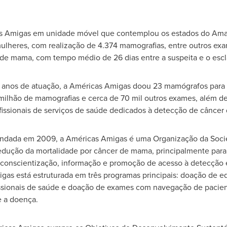
as Amigas em unidade móvel que contemplou os estados do Am
mulheres, com realização de 4.374 mamografias, entre outros ex
 de mama, com tempo médio de 26 dias entre a suspeita e o escl
 anos de atuação, a Américas Amigas doou 23 mamógrafos para 
,5 milhão de mamografias e cerca de 70 mil outros exames, além 
fissionais de serviços de saúde dedicados à detecção de cânce
ndada em 2009, a Américas Amigas é uma Organização da Soci
redução da mortalidade por câncer de mama, principalmente par
e conscientização, informação e promoção de acesso à detecção 
gas está estruturada em três programas principais: doação de 
issionais de saúde e doação de exames com navegação de pacien
e a doença.