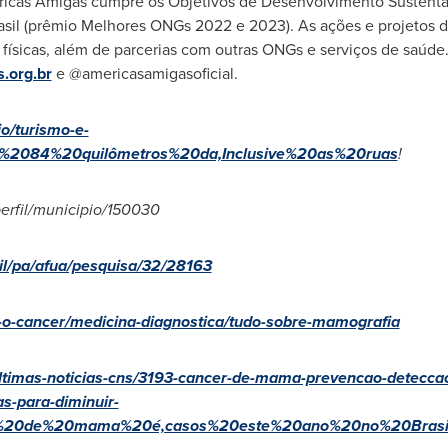
éricas Amigas cumpre os Objetivos de Desenvolvimento Sustentá
sil (prêmio Melhores ONGs 2022 e 2023). As ações e projetos 
ísicas, além de parcerias com outras ONGs e serviços de saúde.
.org.br
e @americasamigasoficial.
io/turismo-e-
as%2084%20quilômetros%20da,Inclusive%20as%20ruas
!
perfil/municipio/150030
sil/pa/afua/pesquisa/32/28163
e-o-cancer/medicina-diagnostica/tudo-sobre-mamografia
/ultimas-noticias-cns/3193-cancer-de-mama-prevencao-detecca
as-para-diminuir-
er%20de%20mama%20é,casos%20este%20ano%20no%20Brasi