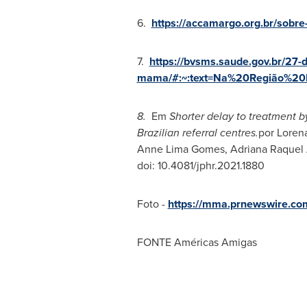
6.
https://accamargo.org.br/sobr
7.
https://bvsms.saude.gov.br/27-d
mama/#:~:text=Na%20Região%2
8.
Em
Shorter delay to treatment 
Brazilian referral centres.
por
Lorena
Anne Lima Gomes
, Adriana Raquel
doi: 10.4081/jphr.2021.1880
Foto -
https://mma.prnewswire.
FONTE Américas Amigas