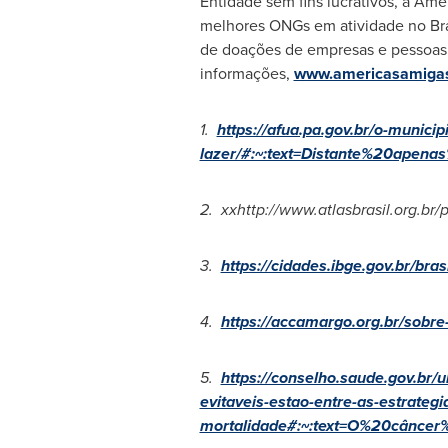
Entidade sem fins lucrativos, a Am
melhores ONGs em atividade no Bra
de doações de empresas e pessoas f
informações,
www.americasamigas
1.
https://afua.pa.gov.br/o-municip
lazer/#:~:text=Distante%20apen
2.
xxhttp://www.atlasbrasil.org.br/
3.
https://cidades.ibge.gov.br/bra
4.
https://accamargo.org.br/sobr
5.
https://conselho.saude.gov.br
evitaveis-estao-entre-as-estrategi
mortalidade#:~:text=O%20cânc