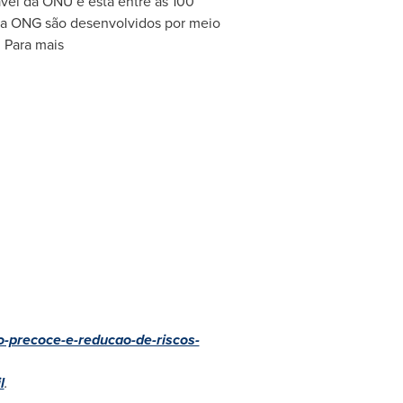
vel da ONU e está entre as 100
da ONG são desenvolvidos por meio
 Para mais
o-precoce-e-reducao-de-riscos-
l
.