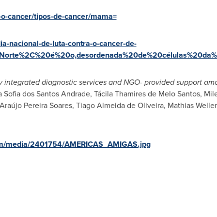
e-o-cancer/tipos-de-cancer/mama=
ia-nacional-de-luta-contra-o-cancer-de-
0Norte%2C%20é%20o,desordenada%20de%20células%20d
by integrated diagnostic services and NGO- provided support amo
 Sofia
dos
Santos Andrade
, Tácila Thamires de
Melo Santos
,
Mil
 Araújo
Pereira Soares
,
Tiago Almeida de Oliveira
,
Mathias Weller
com/media/2401754/AMERICAS_AMIGAS.jpg