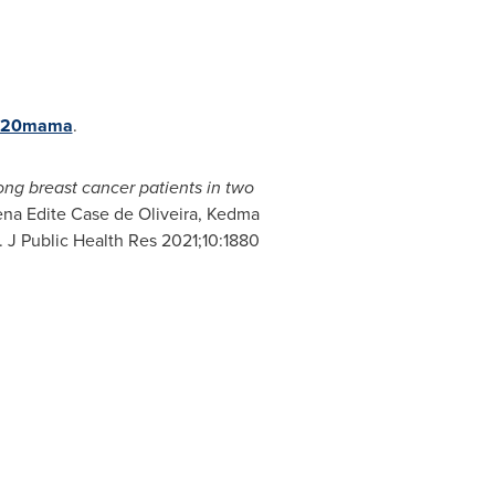
a%20mama
.
ng breast cancer patients in two
ena Edite Case de Oliveira
,
Kedma
. J Public Health Res 2021;10:1880