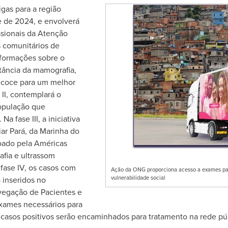
gas para a região
e de 2024, e envolverá
ssionais da Atenção
s comunitários de
formações sobre o
tância da mamografia,
ecoce para um melhor
 II, contemplará o
opulação que
a fase III, a iniciativa
ar Pará, da Marinha do
oado pela Américas
fia e ultrassom
fase IV, os casos com
Ação da ONG proporciona acesso a exames pa
vulnerabilidade social
 inseridos no
egação de Pacientes e
exames necessários para
casos positivos serão encaminhados para tratamento na rede pú