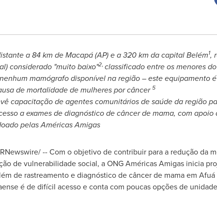
1
istante a 84 km de Macapá (AP) e a 320 km da capital Belém
, 
2
,
) considerado "muito baixo"
classificado entre os menores do
nenhum mamógrafo disponível na região – este equipamento é 
5
ausa de mortalidade de mulheres por câncer
revê capacitação de agentes comunitários de saúde da região pa
cesso a exames de diagnóstico de câncer de mama, com apoio da
doado pelas Américas Amigas
RNewswire/ -- Com o objetivo de contribuir para a redução da 
ão de vulnerabilidade social, a ONG Américas Amigas inicia pro
 além de rastreamento e diagnóstico de câncer de mama em Afuá e
raense é de difícil acesso e conta com poucas opções de unidad