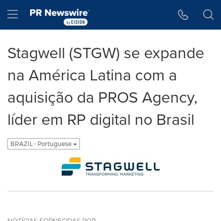
Declaração de Acessibilidade
Saltar a Navegação
Hamburger menu
Stagwell (STGW) se expande
na América Latina com a
aquisição da PROS Agency,
líder em RP digital no Brasil
BRAZIL - Portuguese
NOTÍCIAS FORNECIDAS POR