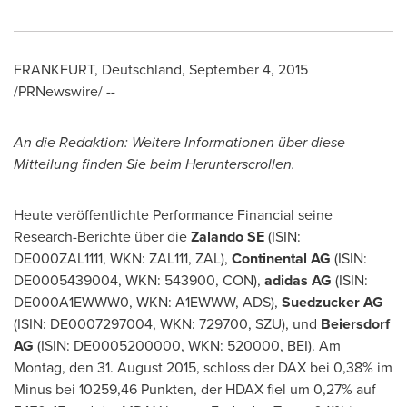
FRANKFURT
, Deutschland,
September 4, 2015
/PRNewswire/ --
An die Redaktion: Weitere Informationen über diese
Mitteilung finden Sie beim Herunterscrollen.
Heute veröffentlichte Performance Financial seine
Research-Berichte über die
Zalando SE
(ISIN:
DE000ZAL1111, WKN: ZAL111, ZAL),
Continental AG
(ISIN:
DE0005439004, WKN: 543900, CON),
adidas AG
(ISIN:
DE000A1EWWW0, WKN: A1EWWW, ADS),
Suedzucker AG
(ISIN: DE0007297004, WKN: 729700, SZU), und
Beiersdorf
AG
(ISIN: DE0005200000, WKN: 520000, BEI). Am
Montag, den 31.
August 2015
, schloss
der DAX
bei 0,38% im
Minus bei 10259,46 Punkten, der HDAX fiel um 0,27% auf