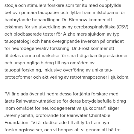
stödja och stimulera forskare som tar itu med ouppfyllda
behov i primära tauopatier och flyttar fram milstolparna för
banbrytande behandlingar. Dr .Blennow kommer att
erkännas för sin utveckling av ny cerebrospinalvätska (CSV)
och blodbaserade tester för Alzheimers sjukdom av typ
tauopatologi och hans övergripande inverkan på området
för neurodegenerativ forskning. Dr .Frost kommer att
tilldelas denna utmärkelse för sina tidiga karriärprestationer
och ursprungliga bidrag till nya områden av
tauopatiforskning, inklusive överföring av unika tau-
proteoformer och aktivering av retrotransposoner i sjukdom.
"Vi är glada över att hedra dessa förtjänta forskare med
årets Rainwater-utmärkelse för deras betydelsefulla bidrag
inom området för neurodegenerativa sjukdomar", säger
Jeremy Smith
, ordförande för Rainwater Charitable
Foundation. "Vi är dedikerade till att lyfta fram nya
forskningsinsatser, och vi hoppas att vi genom att bättre