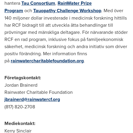
hantera
Tau Consortium
,
RainWater Prize
Program
och
Tauopathy Challenge Workshop
. Med över
140 miljoner dollar investerade i medicinsk forskning hittills
har RCF bidragit till att utveckla åtta behandlingar till
prövningar med mänskliga deltagare. För närvarande stöder
RCF en rad program, inklusive fokus på familjeekonomisk
säkerhet, medicinsk forskning och andra initiativ som driver
positiv förändring. Mer information finns
på
rainwatercharitablefoundation.org
.
Företagskontakt:
Jordan Brainerd
Rainwater Charitable Foundation
jbrainerd@rainwatercf.org
(817) 820-2708
Mediekontakt:
Kerry Sinclair