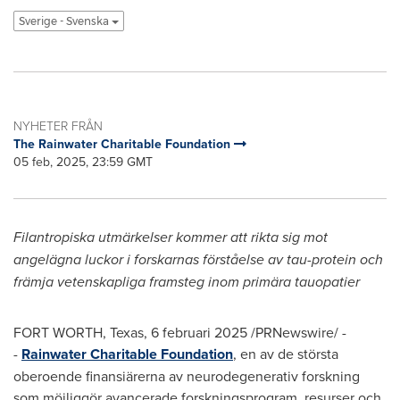
Sverige - Svenska
NYHETER FRÅN
The Rainwater Charitable Foundation
05 feb, 2025, 23:59 GMT
Filantropiska utmärkelser kommer att rikta sig mot
angelägna luckor i forskarnas förståelse av tau-protein och
främja vetenskapliga framsteg inom primära tauopatier
FORT WORTH, Texas
,
6 februari 2025
/PRNewswire/ -
-
Rainwater Charitable Foundation
, en av de största
oberoende finansiärerna av neurodegenerativ forskning
som möjliggör avancerade forskningsprogram, resurser och