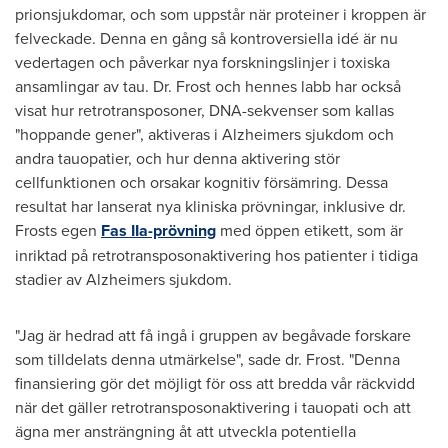
prionsjukdomar, och som uppstår när proteiner i kroppen är
felveckade. Denna en gång så kontroversiella idé är nu
vedertagen och påverkar nya forskningslinjer i toxiska
ansamlingar av tau. Dr. Frost och hennes labb har också
visat hur retrotransposoner, DNA-sekvenser som kallas
"hoppande gener", aktiveras i Alzheimers sjukdom och
andra tauopatier, och hur denna aktivering stör
cellfunktionen och orsakar kognitiv försämring. Dessa
resultat har lanserat nya kliniska prövningar, inklusive dr.
Frosts egen
Fas IIa-prövning
med öppen etikett, som är
inriktad på retrotransposonaktivering hos patienter i tidiga
stadier av Alzheimers sjukdom.
"Jag är hedrad att få ingå i gruppen av begåvade forskare
som tilldelats denna utmärkelse", sade dr. Frost. "Denna
finansiering gör det möjligt för oss att bredda vår räckvidd
när det gäller retrotransposonaktivering i tauopati och att
ägna mer ansträngning åt att utveckla potentiella