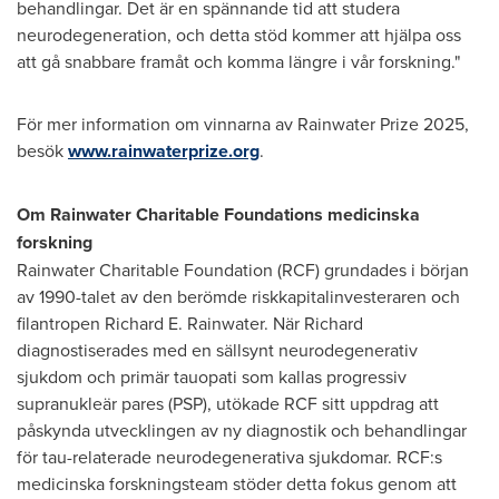
behandlingar. Det är en spännande tid att studera
neurodegeneration, och detta stöd kommer att hjälpa oss
att gå snabbare framåt och komma längre i vår forskning."
För mer information om vinnarna av Rainwater Prize 2025,
besök
www.rainwaterprize.org
.
Om Rainwater Charitable Foundations medicinska
forskning
Rainwater Charitable Foundation (RCF) grundades i början
av 1990-talet av den berömde riskkapitalinvesteraren och
filantropen
Richard E. Rainwater
. När Richard
diagnostiserades med en sällsynt neurodegenerativ
sjukdom och primär tauopati som kallas progressiv
supranukleär pares (PSP), utökade RCF sitt uppdrag att
påskynda utvecklingen av ny diagnostik och behandlingar
för tau-relaterade neurodegenerativa sjukdomar. RCF:s
medicinska forskningsteam stöder detta fokus genom att