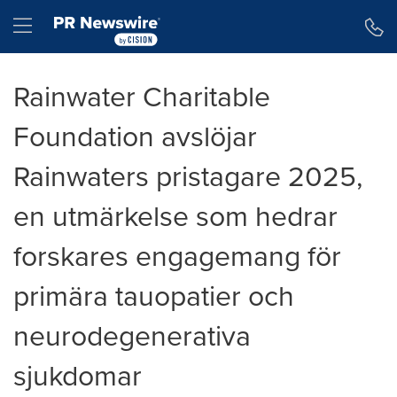
Tillgänglighetsförklaring
Hoppa över navigering
Hamburger menu
Rainwater Charitable
Foundation avslöjar
Rainwaters pristagare 2025,
en utmärkelse som hedrar
forskares engagemang för
primära tauopatier och
neurodegenerativa
sjukdomar