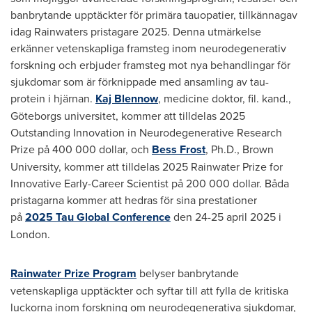
banbrytande upptäckter för primära tauopatier, tillkännagav
idag Rainwaters pristagare 2025. Denna utmärkelse
erkänner vetenskapliga framsteg inom neurodegenerativ
forskning och erbjuder framsteg mot nya behandlingar för
sjukdomar som är förknippade med ansamling av tau-
protein i hjärnan.
Kaj Blennow
, medicine doktor, fil. kand.,
Göteborgs universitet, kommer att tilldelas 2025
Outstanding Innovation in Neurodegenerative Research
Prize på 400
000 dollar
, och
Bess Frost
, Ph.D.,
Brown
University
, kommer att tilldelas 2025 Rainwater Prize for
Innovative Early-Career Scientist på 200
000 dollar
. Båda
pristagarna kommer att hedras för sina prestationer
på
2025 Tau Global Conference
den
24-25 april 2025
i
London
.
Rainwater Prize Program
belyser banbrytande
vetenskapliga upptäckter och syftar till att fylla de kritiska
luckorna inom forskning om neurodegenerativa sjukdomar,