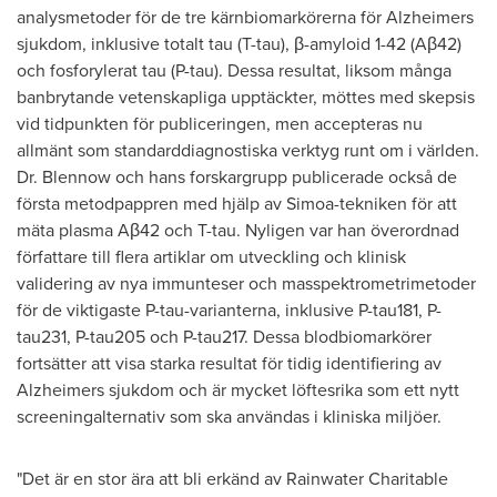
analysmetoder för de tre kärnbiomarkörerna för Alzheimers
sjukdom, inklusive totalt tau (T-tau), β-amyloid 1-42 (Aβ42)
och fosforylerat tau (P-tau). Dessa resultat, liksom många
banbrytande vetenskapliga upptäckter, möttes med skepsis
vid tidpunkten för publiceringen, men accepteras nu
allmänt som standarddiagnostiska verktyg runt om i världen.
Dr. Blennow och hans forskargrupp publicerade också de
första metodpappren med hjälp av Simoa-tekniken för att
mäta plasma Aβ42 och T-tau. Nyligen var han överordnad
författare till flera artiklar om utveckling och klinisk
validering av nya immunteser och masspektrometrimetoder
för de viktigaste P-tau-varianterna, inklusive P-tau181, P-
tau231, P-tau205 och P-tau217. Dessa blodbiomarkörer
fortsätter att visa starka resultat för tidig identifiering av
Alzheimers sjukdom och är mycket löftesrika som ett nytt
screeningalternativ som ska användas i kliniska miljöer.
"Det är en stor ära att bli erkänd av Rainwater Charitable