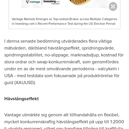
Vantage Markets Emerges as Top-ranked Broker across Multiple Categories
in Investing.com’s Recent Performance Test during the US Election Period
I denna senaste bedömning utvärderades flera viktiga
mätvärden, däribland hävstångseffekt, spridningsvärde,
spridningsstabilitet, no-slippage, marknadsdjup, kostnad för
stora ordrar och swap-konkurrenskraft, som genomfördes
under en av de mest omvälvande perioderna - valcykeln i
USA
- med testdata som fokuserade på produktrörelse för
guld (XAUUSD).
Hävstångseffekt
Vantage utmärkte sig genom att tillhandahålla en flexibel,
mycket konkurrenskraftig hävstångseffekt på upp till 1:2000
(i utvalda regioner), vilket gav handlare tillgång till kraftfulla