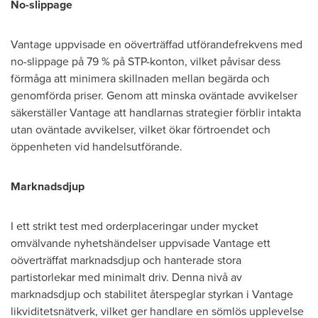
No-slippage
Vantage uppvisade en oöverträffad utförandefrekvens med
no-slippage på 79 % på STP-konton, vilket påvisar dess
förmåga att minimera skillnaden mellan begärda och
genomförda priser. Genom att minska oväntade avvikelser
säkerställer Vantage att handlarnas strategier förblir intakta
utan oväntade avvikelser, vilket ökar förtroendet och
öppenheten vid handelsutförande.
Marknadsdjup
I ett strikt test med orderplaceringar under mycket
omvälvande nyhetshändelser uppvisade Vantage ett
oöverträffat marknadsdjup och hanterade stora
partistorlekar med minimalt driv. Denna nivå av
marknadsdjup och stabilitet återspeglar styrkan i Vantage
likviditetsnätverk, vilket ger handlare en sömlös upplevelse