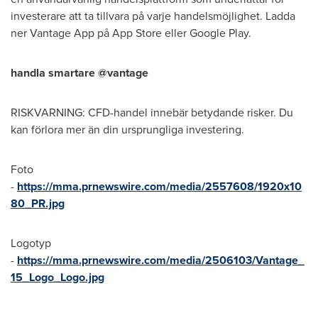
investerare att ta tillvara på varje handelsmöjlighet. Ladda
ner Vantage App på
App Store
eller Google Play.
handla smartare @vantage
RISKVARNING: CFD-handel innebär betydande risker. Du
kan förlora mer än din ursprungliga investering.
Foto
-
https://mma.prnewswire.com/media/2557608/1920x10
80_PR.jpg
Logotyp
-
https://mma.prnewswire.com/media/2506103/Vantage_
15_Logo_Logo.jpg