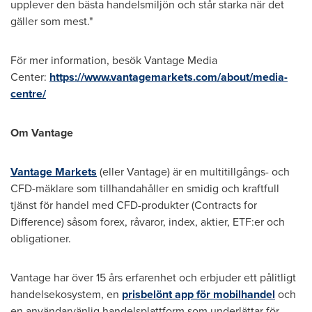
upplever den bästa handelsmiljön och står starka när det
gäller som mest."
För mer information, besök Vantage Media
Center:
https://www.vantagemarkets.com/about/media-
centre/
Om Vantage
Vantage Markets
(eller Vantage) är en multitillgångs- och
CFD-mäklare som tillhandahåller en smidig och kraftfull
tjänst för handel med CFD-produkter (Contracts for
Difference) såsom forex, råvaror, index, aktier, ETF:er och
obligationer.
Vantage har över 15 års erfarenhet och erbjuder ett pålitligt
handelsekosystem, en
prisbelönt app för mobilhandel
och
en användarvänlig handelsplattform som underlättar för