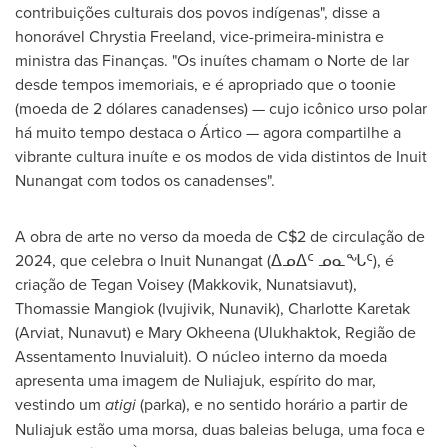
contribuições culturais dos povos indígenas", disse a
honorável
Chrystia Freeland
, vice-primeira-ministra e
ministra das Finanças. "Os inuítes chamam o
Norte de
lar
desde tempos imemoriais, e é apropriado que o toonie
(moeda de 2 dólares canadenses) — cujo icônico urso polar
há muito tempo destaca o Ártico — agora compartilhe a
vibrante cultura inuíte e os modos de vida distintos de Inuit
Nunangat com todos os canadenses".
A obra de arte no verso da moeda de
C$2
de circulação de
2024, que celebra o Inuit Nunangat (ᐃᓄᐃᑦ ᓄᓇᖓᑦ), é
criação de
Tegan Voisey
(
Makkovik
, Nunatsiavut),
Thomassie Mangiok
(
Ivujivik
, Nunavik),
Charlotte Karetak
(
Arviat, Nunavut
) e
Mary Okheena
(Ulukhaktok, Região de
Assentamento Inuvialuit). O núcleo interno da moeda
apresenta uma imagem de Nuliajuk, espírito do mar,
vestindo um
atigi
(parka), e no sentido horário a partir de
Nuliajuk estão uma morsa, duas baleias beluga, uma foca e