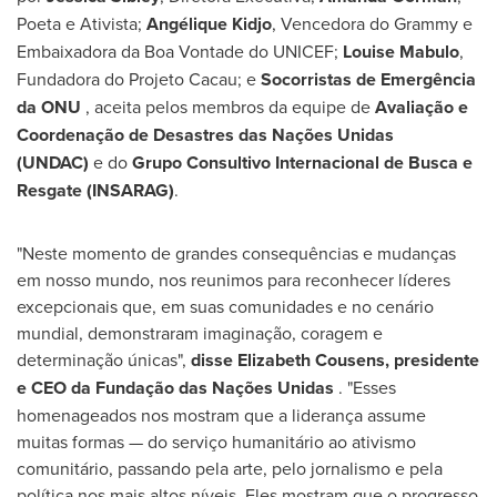
Poeta e Ativista;
Angélique Kidjo
, Vencedora do Grammy e
Embaixadora da Boa Vontade do UNICEF;
Louise Mabulo
,
Fundadora do Projeto Cacau; e
Socorristas de Emergência
da ONU
, aceita pelos membros da equipe de
Avaliação e
Coordenação de Desastres das Nações Unidas
(UNDAC)
e do
Grupo Consultivo Internacional de Busca e
Resgate (INSARAG)
.
"Neste momento de grandes consequências e mudanças
em nosso mundo, nos reunimos para reconhecer líderes
excepcionais que, em suas comunidades e no cenário
mundial, demonstraram imaginação, coragem e
determinação únicas",
disse
Elizabeth Cousens
, presidente
e CEO da Fundação das Nações Unidas
. "Esses
homenageados nos mostram que a liderança assume
muitas formas — do serviço humanitário ao ativismo
comunitário, passando pela arte, pelo jornalismo e pela
política nos mais altos níveis. Eles mostram que o progresso