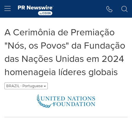
Declaração de Acessibilidade
Saltar a Navegação
Hamburger menu
A Cerimônia de Premiação
"Nós, os Povos" da Fundação
das Nações Unidas em 2024
homenageia líderes globais
BRAZIL - Portuguese