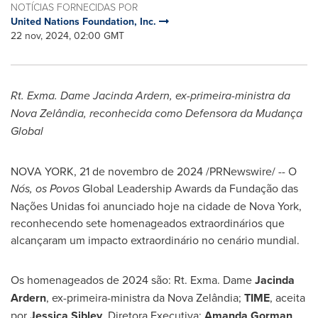
NOTÍCIAS FORNECIDAS POR
United Nations Foundation, Inc.
22 nov, 2024, 02:00 GMT
Rt. Exma. Dame
Jacinda Ardern
, ex-primeira-ministra da
Nova Zelândia, reconhecida como Defensora da Mudança
Global
NOVA YORK
,
21 de novembro de 2024
/PRNewswire/ -- O
Nós, os Povos
Global Leadership Awards da Fundação das
Nações Unidas foi anunciado hoje na cidade de
Nova York
,
reconhecendo sete homenageados extraordinários que
alcançaram um impacto extraordinário no cenário mundial.
Os homenageados de 2024 são: Rt. Exma. Dame
Jacinda
Ardern
, ex-primeira-ministra da Nova Zelândia;
TIME
, aceita
por
Jessica Sibley
, Diretora Executiva;
Amanda Gorman
,