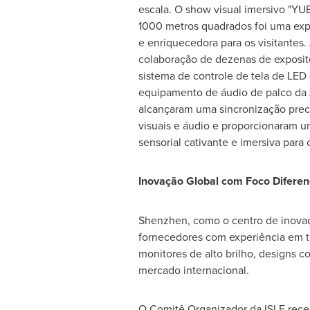
escala. O show visual imersivo "YU
1000 metros quadrados foi uma ex
e enriquecedora para os visitantes. 
colaboração de dezenas de exposit
sistema de controle de tela de LED
equipamento de áudio de palco d
alcançaram uma sincronização preci
visuais e áudio e proporcionaram u
sensorial cativante e imersiva para 
Inovação Global com Foco Diferen
Shenzhen
, como o centro de inova
fornecedores com experiência em te
monitores de alto brilho, designs c
mercado internacional.
O Comitê Organizador da ISLE rece