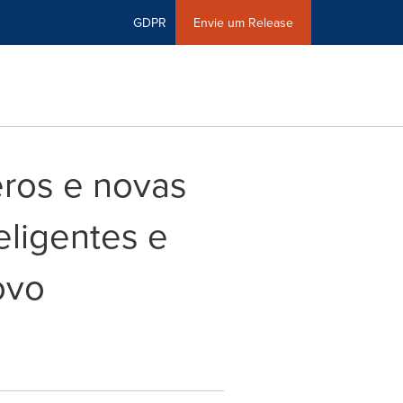
GDPR
Envie um Release
ros e novas
eligentes e
ovo