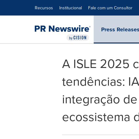
Declaração de Acessibilidade
Saltar a Navegação
Recursos
Institucional
Fale com um Consultor
Press Release
A ISLE 2025 
tendências: I
integração de
ecossistema d