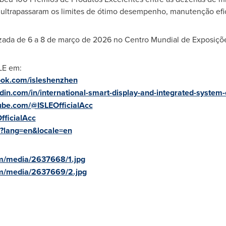
ltrapassaram os limites de ótimo desempenho, manutenção efic
lizada de 6 a 8 de março de 2026 no Centro Mundial de Exposi
SLE em:
ook.com/isleshenzhen
edin.com/in/international-smart-display-and-integrated-syste
ube.com/@ISLEOfficialAcc
fficialAcc
n/?lang=en&locale=en
m/media/2637668/1.jpg
om/media/2637669/2.jpg