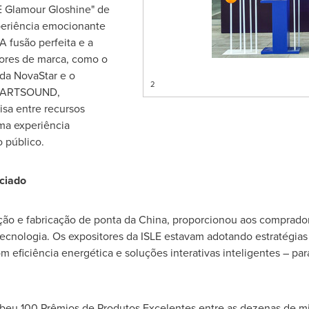
E Glamour Gloshine" de
periência emocionante
A fusão perfeita e a
ores de marca, como o
 da NovaStar e o
2
a ARTSOUND,
sa entre recursos
ma experiência
o público.
ciado
ção e fabricação de ponta da
China
, proporcionou aos comprado
cnologia. Os expositores da ISLE estavam adotando estratégias
om eficiência energética e soluções interativas inteligentes – pa
beu 100 Prêmios de Produtos Excelentes entre as dezenas de mil