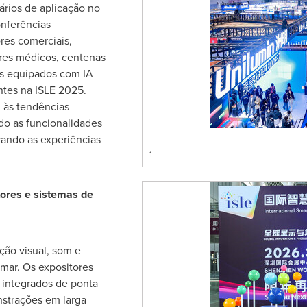
ários de aplicação no
onferências
res comerciais,
res médicos, centenas
s equipados com IA
ntes na ISLE 2025.
 às tendências
do as funcionalidades
rando as experiências
1
tores e sistemas de
ção visual, som e
amar. Os expositores
 integrados de ponta
strações em larga