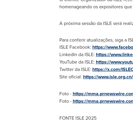
homenageando os expositores que u
A próxima sessão da ISLE será rea
Para conferir atualizações, siga a I
ISLE Facebook:
https://www.faceb
LinkedIn da ISLE:
https://www.link
YouTube da ISLE:
https://www.yout
Twitter da ISLE:
https://x.com/ISLEO
Site oficial:
https://www.isle.org.c
Foto -
https://mma.prnewswire.co
Foto -
https://mma.prnewswire.c
FONTE ISLE
2025