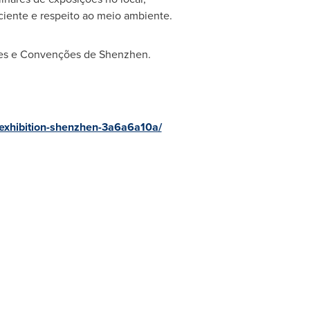
iente e respeito ao meio ambiente.
ções e Convenções de
Shenzhen
.
m-exhibition-shenzhen-3a6a6a10a/