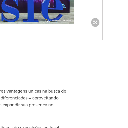
res vantagens únicas na busca de
 diferenciadas – aproveitando
ra expandir sua presença no
hares de exposições no local,