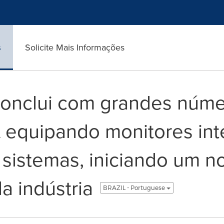
s
Solicite Mais Informações
conclui com grandes núme
A equipando monitores int
 sistemas, iniciando um n
a indústria
BRAZIL - Portuguese