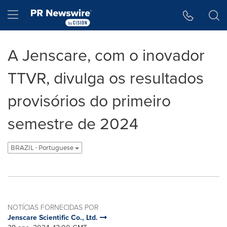
Declaração de Acessibilidade
Saltar a Navegação
Hamburger menu
A Jenscare, com o inovador
TTVR, divulga os resultados
provisórios do primeiro
semestre de 2024
BRAZIL - Portuguese
NOTÍCIAS FORNECIDAS POR
Jenscare Scientific Co., Ltd.