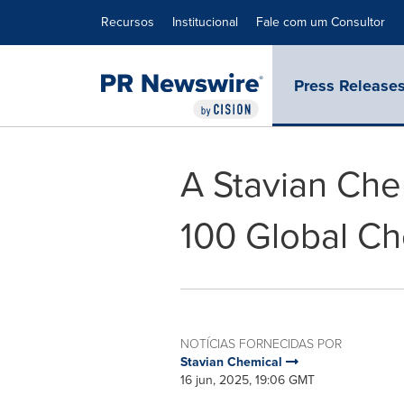
Declaração de Acessibilidade
Saltar a Navegação
Recursos
Institucional
Fale com um Consultor
Press Release
A Stavian Che
100 Global Ch
NOTÍCIAS FORNECIDAS POR
Stavian Chemical
16 jun, 2025, 19:06 GMT