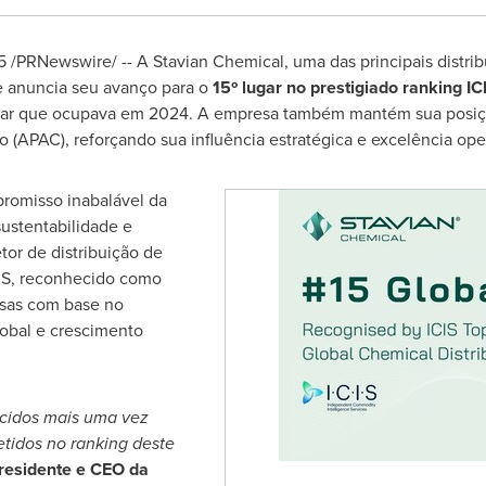
5
/PRNewswire/ -- A Stavian Chemical, uma das principais distrib
 anuncia seu avanço para o
15º lugar no prestigiado ranking I
lugar que ocupava em 2024. A empresa também mantém sua posi
ico (APAC), reforçando sua influência estratégica e excelência op
promisso inabalável da
ustentabilidade e
tor de distribuição de
CIS, reconhecido como
esas com base no
obal e crescimento
cidos mais uma vez
letidos no ranking deste
presidente e CEO da