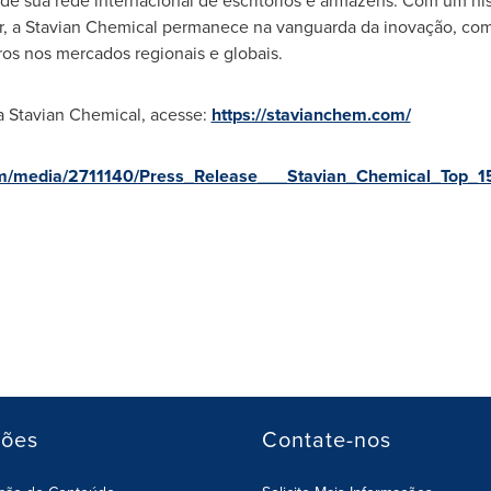
 de sua rede internacional de escritórios e armazéns. Com um h
, a Stavian Chemical permanece na vanguarda da inovação, com
ros nos mercados regionais e globais.
a Stavian Chemical, acesse:
https://stavianchem.com/
om/media/2711140/Press_Release___Stavian_Chemical_Top_1
ções
Contate-nos