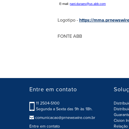
E-mail:
nani.duraes@us.abb.com
Logotipo -
https://mma.prnewswi
FONTE ABB
Entre em contato
Solu
11 2504-5100
Distribu
Segunda a Sexta das 9h às 18h.
Distribu
Guarant
comunicacao@prnewswire.com.br
Cision I
Entre em contato
Relação 