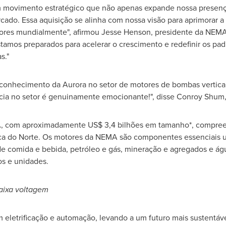
m movimento estratégico que não apenas expande nossa presen
cado. Essa aquisição se alinha com nossa visão para aprimorar a
ores mundialmente", afirmou
Jesse Henson
, presidente da NEMA 
amos preparados para acelerar o crescimento e redefinir os pad
s."
e conhecimento da Aurora no setor de motores de bombas vertic
ia no setor é genuinamente emocionante!", disse
Conroy Shum
MA, com aproximadamente
US$ 3,4
bilhões em tamanho*, compreen
ca do Norte. Os motores da NEMA são componentes essenciais ut
 comida e bebida, petróleo e gás, mineração e agregados e ág
os e unidades.
baixa voltagem
 eletrificação e automação, levando a um futuro mais sustentáve