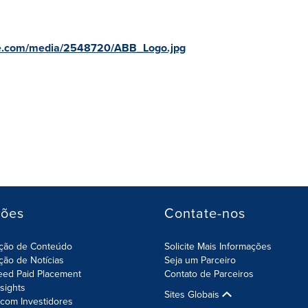
re.com/media/2548720/ABB_Logo.jpg
ções
Contate-nos
ição de Conteúdo
Solicite Mais Informações
ição de Notícias
Seja um Parceiro
eed Paid Placement
Contato de Parceiros
nsights
Sites Globais
com Investidores