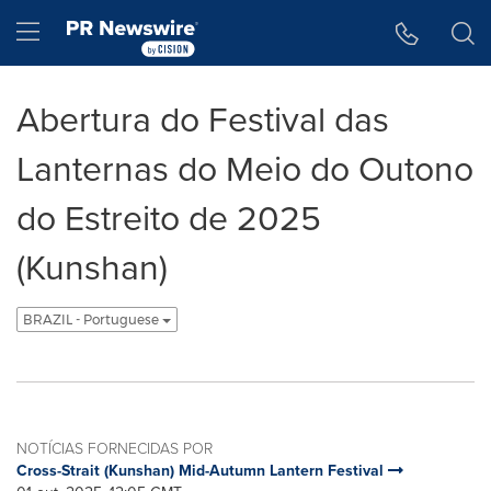
Declaração de Acessibilidade
Saltar a Navegação
Hamburger menu
Abertura do Festival das
Lanternas do Meio do Outono
do Estreito de 2025
(Kunshan)
BRAZIL - Portuguese
NOTÍCIAS FORNECIDAS POR
Cross-Strait (Kunshan) Mid-Autumn Lantern Festival