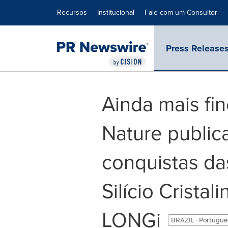
Declaração de Acessibilidade
Saltar a Navegação
Recursos
Institucional
Fale com um Consultor
Press Release
Ainda mais fi
Nature publica
conquistas da
Silício Crista
LONGi
BRAZIL - Portugu