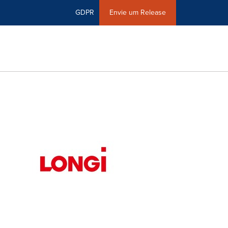
GDPR
Envie um Release