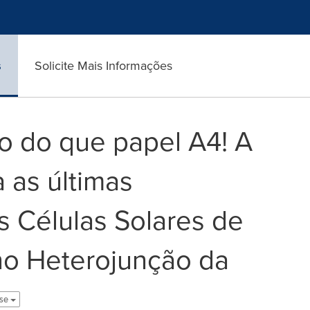
s
Solicite Mais Informações
no do que papel A4! A
 as últimas
s Células Solares de
lino Heterojunção da
ese