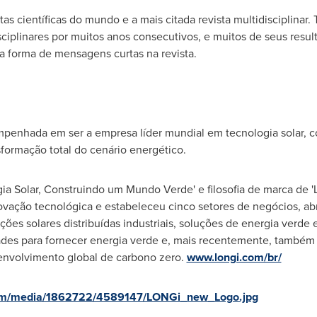
tas científicas do mundo e a mais citada revista multidisciplinar
sciplinares por muitos anos consecutivos, e muitos de seus resu
a forma de mensagens curtas na revista.
enhada em ser a empresa líder mundial em tecnologia solar, co
nsformação total do cenário energético.
gia Solar, Construindo um
Mundo Verde
' e filosofia de marca de
novação tecnológica e estabeleceu cinco setores de negócios, ab
ções solares distribuídas industriais, soluções de energia verd
des para fornecer energia verde e, mais recentemente, também
senvolvimento global de carbono zero.
www.longi.com/br/
com/media/1862722/4589147/LONGi_new_Logo.jpg