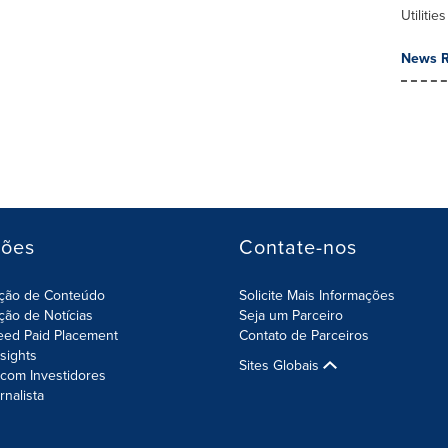
Utilities
News R
ções
Contate-nos
ição de Conteúdo
Solicite Mais Informações
ição de Notícias
Seja um Parceiro
eed Paid Placement
Contato de Parceiros
nsights
Sites Globais
com Investidores
rnalista