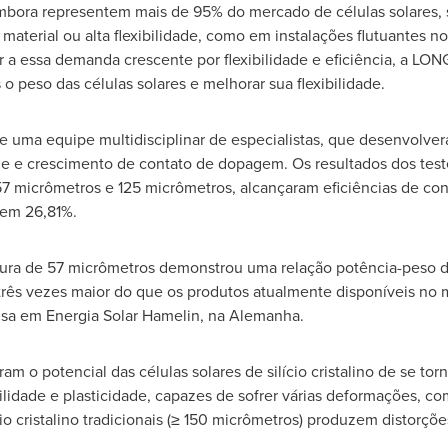
embora representem mais de 95% do mercado de células solares, 
aterial ou alta flexibilidade, como em instalações flutuantes no 
a essa demanda crescente por flexibilidade e eficiência, a LONG
 peso das células solares e melhorar sua flexibilidade.
 uma equipe multidisciplinar de especialistas, que desenvolve
cie e crescimento de contato de dopagem. Os resultados dos test
7 micrômetros e 125 micrômetros, alcançaram eficiências de con
 em 26,81%.
ura de 57 micrômetros demonstrou uma relação potência-peso de
 três vezes maior do que os produtos atualmente disponíveis no 
uisa em Energia Solar Hamelin, na Alemanha.
m o potencial das células solares de silício cristalino de se tor
xibilidade e plasticidade, capazes de sofrer várias deformações, 
ício cristalino tradicionais (≥ 150 micrômetros) produzem distorç