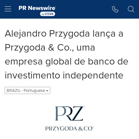
Declaração de Acessibilidade
Saltar a Navegação
Hamburger menu
Alejandro Przygoda lança a
Przygoda & Co., uma
empresa global de banco de
investimento independente
BRAZIL - Portuguese