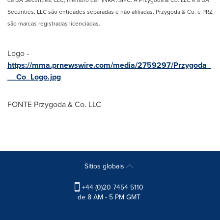
da BA Securities, LLC, membro da FINRA /SIPC. A Przygoda & Co. LLC e a BA
Securities, LLC são entidades separadas e não afiliadas. Przygoda & Co. e PRZ
são marcas registradas licenciadas.
Logo -
https://mma.prnewswire.com/media/2759297/Przygoda_
__Co_Logo.jpg
FONTE Przygoda & Co. LLC
Sítios globais
+44 (0)20 7454 5110
de 8 AM - 5 PM GMT