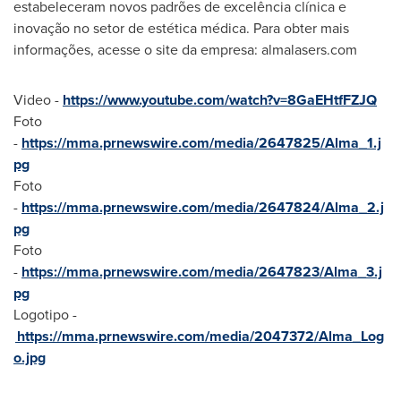
estabeleceram novos padrões de excelência clínica e
inovação no setor de estética médica. Para obter mais
informações, acesse o site da empresa: almalasers.com
Video -
https://www.youtube.com/watch?v=8GaEHtfFZJQ
Foto
-
https://mma.prnewswire.com/media/2647825/Alma_1.j
pg
Foto
-
https://mma.prnewswire.com/media/2647824/Alma_2.j
pg
Foto
-
https://mma.prnewswire.com/media/2647823/Alma_3.j
pg
Logotipo -
https://mma.prnewswire.com/media/2047372/Alma_Log
o.jpg