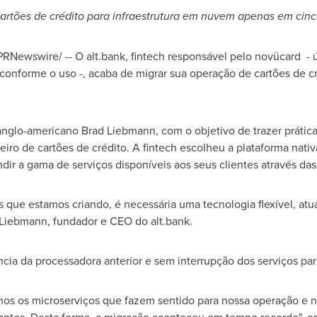
 cartões de crédito para infraestrutura em nuvem apenas em cin
RNewswire/ -- O alt.bank, fintech responsável pelo novücard - 
onforme o uso -, acaba de migrar sua operação de cartões de cr
 anglo-americano
Brad Liebmann
, com o objetivo de trazer práti
leiro de cartões de crédito. A fintech escolheu a plataforma nat
ir a gama de serviços disponíveis aos seus clientes através das
os que estamos criando, é necessária uma tecnologia flexível, at
 Liebmann
, fundador e CEO do alt.bank.
a da processadora anterior e sem interrupção dos serviços para
os os microserviços que fazem sentido para nossa operação e nã