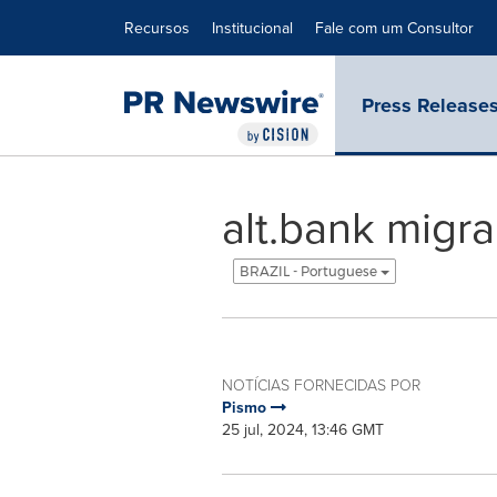
Declaração de Acessibilidade
Saltar a Navegação
Recursos
Institucional
Fale com um Consultor
Press Release
alt.bank migr
BRAZIL - Portuguese
NOTÍCIAS FORNECIDAS POR
Pismo
25 jul, 2024, 13:46 GMT