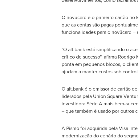
desenvolvimentos, como fazíamos a
O novücard é o primeiro cartão no 
que as contas são pagas pontualment
funcionalidades para o novücard – a
"O alt.bank está simplificando o ace
crítico de sucesso", afirma
Rodrigo 
ponta em pequenos blocos, o client
ajudam a manter custos sob controle
O alt.bank é o emissor de cartão de
liderados pela Union Square Ventu
investidora Série A mais bem-suced
– que também é usado por outros cre
A Pismo foi adquirida pela Visa In
modernização do cenário do segme