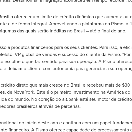
ntes. Desta forma, a migração aconteceu em tempo recorde", co
Brasil a oferecer um limite de crédito dinâmico que aumenta a
e e de forma integral. Aproveitando a plataforma da Pismo, a fi
lgumas das quais serão inéditas no Brasil – até o final do ano.
sso a produtos financeiros para os seus clientes. Para isso, a ef
Melato
, VP global de vendas e sucesso do cliente da Pismo. "Por
e escolhe o que faz sentido para sua operação. A Pismo oferec
 e deixam o cliente com autonomia para gerenciar a sua operação
 crédito direto que mais cresce no Brasil e recebeu mais de
$30
res, de
Nova York
. Este é o primeiro investimento na América do 
ida do mundo. No coração do alt.bank está seu motor de crédito
dores brasileiros através de parcerias.
ternational no início deste ano e continua com um papel fundame
nto financeiro. A Pismo oferece capacidade de processamento 