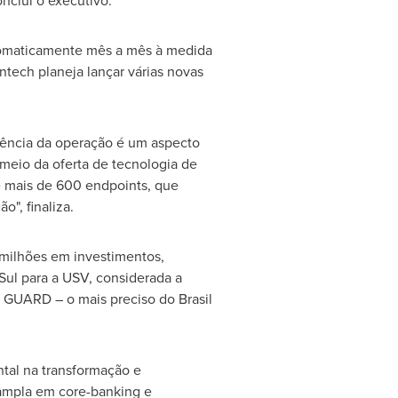
nclui o executivo.
utomaticamente mês a mês à medida
ntech planeja lançar várias novas
iciência da operação é um aspecto
 meio da oferta de tecnologia de
e mais de 600 endpoints, que
", finaliza.
milhões em investimentos,
Sul para a USV, considerada a
 GUARD – o mais preciso do Brasil
ntal na transformação e
ampla em core-banking e