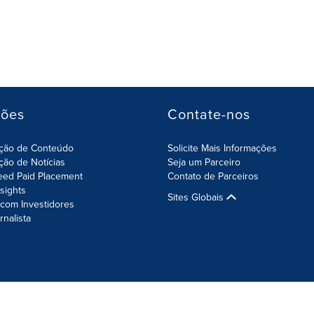
ções
Contate-nos
ição de Conteúdo
Solicite Mais Informações
ição de Notícias
Seja um Parceiro
eed Paid Placement
Contato de Parceiros
nsights
Sites Globais
com Investidores
rnalista
da Informação
Configurações de Cookies
Sitemap