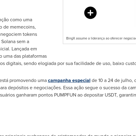
enção como uma
to de memecoins,
e negociem tokens
BingX assume a liderança ao oferecer negoci
 Solana sem a
nicial. Lançada em
 uma das plataformas
 digitais, sendo elogiada por sua facilidade de uso, baixo custo
X está promovendo uma
campanha especial
de 10 a 24 de julho,
para depósitos e negociações. Essa ação segue o sucesso da c
s usuários ganharam pontos PUMPFUN ao depositar USDT, garanti