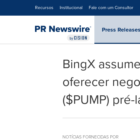
Declaração de Acessibilidade
Saltar a Navegação
Recursos
Institucional
Fale com um Consultor
Press Release
BingX assume 
oferecer neg
($PUMP) pré-
NOTÍCIAS FORNECIDAS POR