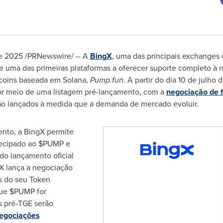
de 2025
/PRNewswire/ -- A
BingX
, uma das principais exchange
e uma das primeiras plataformas a oferecer suporte completo à
ecoins baseada em Solana,
Pump.fun
. A partir do dia 10 de julho
r meio de uma listagem pré-lançamento, com a
negociação de f
ão lançados à medida que a demanda de mercado evoluir.
ento, a BingX permite
tecipado ao $PUMP e
do lançamento oficial
X lança a negociação
s do seu Token
que $PUMP for
s pré-TGE serão
egociações