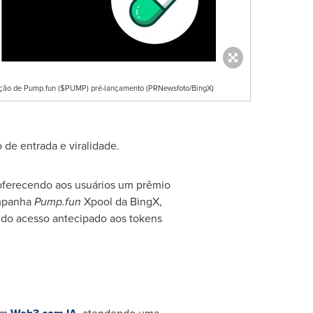
ação de Pump.fun ($PUMP) pré-lançamento (PRNewsfoto/BingX)
 de entrada e viralidade.
 oferecendo aos usuários um prêmio
ampanha
Pump.fun
Xpool da BingX,
ndo acesso antecipado aos tokens