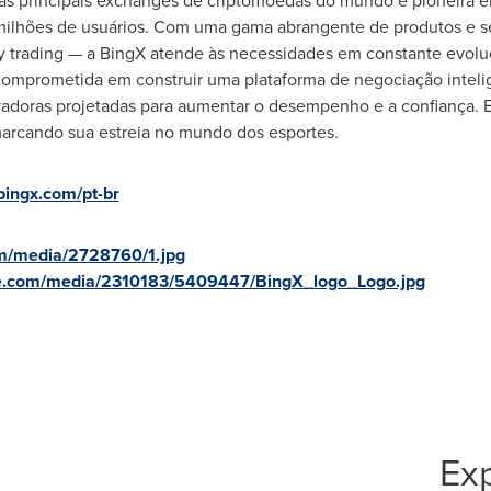
as principais exchanges de criptomoedas do mundo e pioneira 
ilhões de usuários. Com uma gama abrangente de produtos e se
py trading — a BingX atende às necessidades em constante evoluç
 Comprometida em construir uma plataforma de negociação intelig
vadoras projetadas para aumentar o desempenho e a confiança. 
marcando sua estreia no mundo dos esportes.
ingx.com/pt-br
m/media/2728760/1.jpg
e.com/media/2310183/5409447/BingX_logo_Logo.jpg
Exp