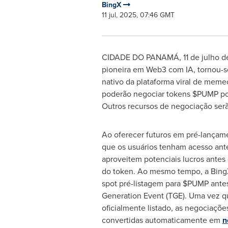
BingX
11 jul, 2025, 07:46 GMT
CIDADE DO PANAMÁ
,
11 de julho 
pioneira em Web3 com IA, tornou-s
nativo da plataforma viral de mem
poderão negociar tokens $PUMP po
Outros recursos de negociação ser
Ao oferecer futuros em pré-lançam
que os usuários tenham acesso an
aproveitem potenciais lucros antes 
do token. Ao mesmo tempo, a Bing
spot pré-listagem para $PUMP ante
Generation Event (TGE). Uma vez 
oficialmente listado, as negociaçõe
convertidas automaticamente em
n