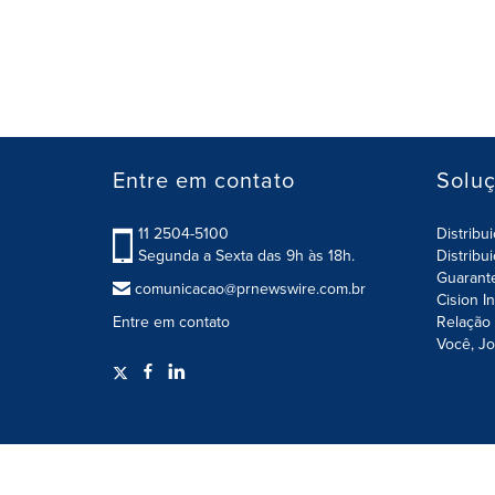
Entre em contato
Solu
11 2504-5100
Distribu
Segunda a Sexta das 9h às 18h.
Distribu
Guarant
comunicacao@prnewswire.com.br
Cision I
Entre em contato
Relação 
Você, Jo
Termos de Uso
Política de Privacidade / Segurança 