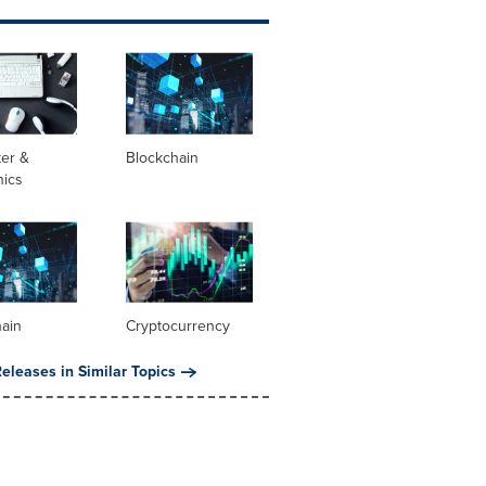
er &
Blockchain
nics
hain
Cryptocurrency
eleases in Similar Topics