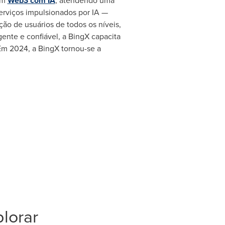
em
Web3 com IA
, atendendo uma
rviços impulsionados por IA —
ão de usuários de todos os níveis,
ente e confiável, a BingX capacita
Em 2024, a BingX tornou-se a
lorar