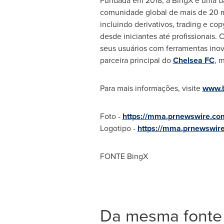
Fundada em 2018, a BingX é uma d
comunidade global de mais de 20 m
incluindo derivativos, trading e co
desde iniciantes até profissionais.
seus usuários com ferramentas ino
parceira principal do
Chelsea FC
, 
Para mais informações, visite
www.b
Foto -
https://mma.prnewswire.co
Logotipo -
https://mma.prnewswir
FONTE BingX
Da mesma fonte