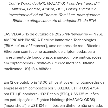
Cathie Wood, da ARK, MOZAYYX, Founders Fund, Bill
Miller III, Pantera, Kraken, DCG, Galaxy Digital e o
investidor individual Thomas "Tom" Lee, para ajudar a
BitMine a atingir sua meta de adquirir 5% da ETH
LAS VEGAS
,
15 de outubro de 2025
/PRNewswire/ -- (NYSE
AMERICAN: BMNR) A BitMine Immersion Technologies
("BitMine" ou a "Empresa"), uma empresa de rede Bitcoin e
Ethereum com foco no acúmulo de criptomoedas para
investimento de longo prazo, anunciou hoje participações
em criptomoedas
+ dinheiro + "moonshots"
da BitMine
totalizando US$ 13,4 bilhões.
Em 12 de outubro às 18:00 ET, os ativos em criptomoedas da
empresa eram compostos por 3.032.188 ETH a US$ 4.154
por ETH (Bloomberg), 192 Bitcoin (BTC), US$ 135 milhões
em participação na Eightco Holdings (NASDAQ: ORBS)
("moonshots") e US$ 104 milhões em dinheiro não onerado.