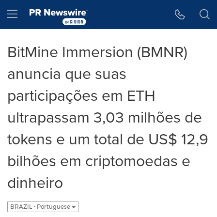
Declaração de Acessibilidade
Saltar a Navegação
Hamburger menu
BitMine Immersion (BMNR)
anuncia que suas
participações em ETH
ultrapassam 3,03 milhões de
tokens e um total de US$ 12,9
bilhões em criptomoedas e
dinheiro
BRAZIL - Portuguese