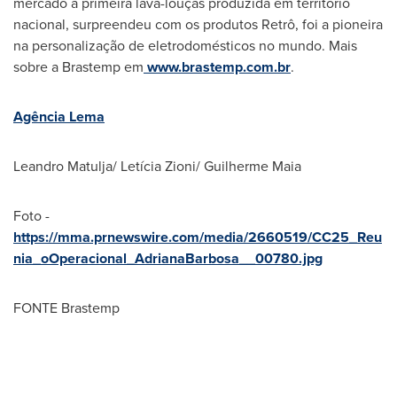
mercado a primeira lava-louças produzida em território
nacional, surpreendeu com os produtos Retrô, foi a pioneira
na personalização de eletrodomésticos no mundo. Mais
sobre a Brastemp em
www.brastemp.com.br
.
Agência Lema
Leandro Matulja
/ Letícia Zioni/
Guilherme Maia
Foto -
https://mma.prnewswire.com/media/2660519/CC25_Reu
nia_oOperacional_AdrianaBarbosa__00780.jpg
FONTE Brastemp