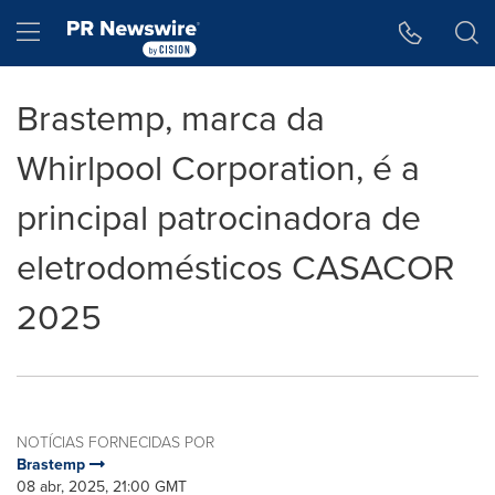
Declaração de Acessibilidade
Saltar a Navegação
Hamburger menu
Brastemp, marca da
Whirlpool Corporation, é a
principal patrocinadora de
eletrodomésticos CASACOR
2025
NOTÍCIAS FORNECIDAS POR
Brastemp
08 abr, 2025, 21:00 GMT