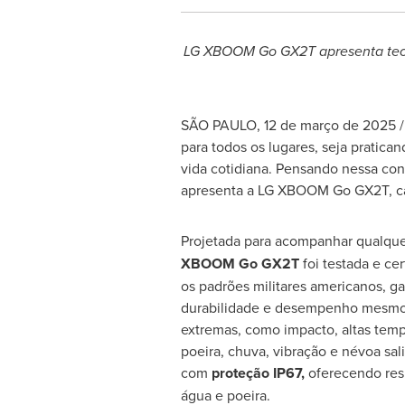
LG XBOOM Go GX2T apresenta tecno
SÃO PAULO
,
12 de março de 2025
/
para todos os lugares, seja pratic
vida cotidiana. Pensando nessa con
apresenta a LG XBOOM Go GX2T, caix
Projetada para acompanhar qualque
XBOOM Go GX2T
foi testada e ce
os padrões militares americanos, g
durabilidade e desempenho mesm
extremas, como impacto, altas temp
poeira, chuva, vibração e névoa sal
com
proteção IP67,
oferecendo resi
água e poeira.