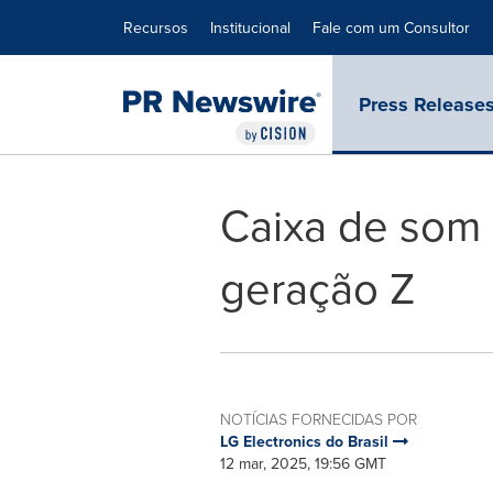
Declaração de Acessibilidade
Saltar a Navegação
Recursos
Institucional
Fale com um Consultor
Press Release
Caixa de som 
geração Z
NOTÍCIAS FORNECIDAS POR
LG Electronics do Brasil
12 mar, 2025, 19:56 GMT