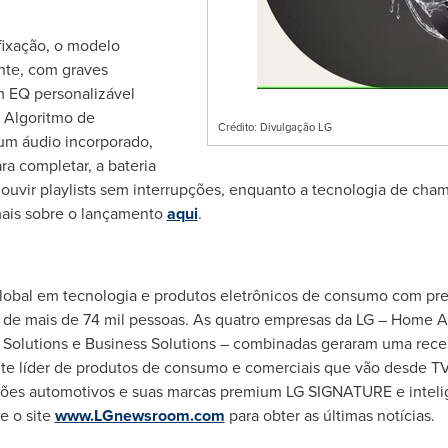
fixação, o modelo
nte, com graves
 EQ personalizável
O Algoritmo de
Crédito: Divulgação LG
um áudio incorporado,
a completar, a bateria
 ouvir playlists sem interrupções, enquanto a tecnologia de ch
mais sobre o lançamento
aqui
.
global em tecnologia e produtos eletrônicos de consumo com pr
l de mais de 74 mil pessoas. As quatro empresas da LG – Home A
Solutions e Business Solutions – combinadas geraram uma receit
e líder de produtos de consumo e comerciais que vão desde TVs
ções automotivos e suas marcas premium LG SIGNATURE e intel
e o site
www.LGnewsroom.com
para obter as últimas notícias.