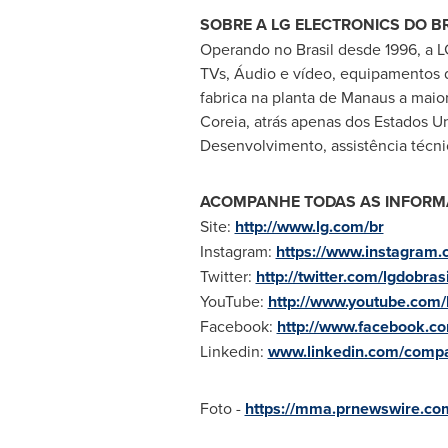
SOBRE A LG ELECTRONICS D
O B
Operando no Brasil desde 1996, a L
TVs, Áudio e vídeo, equipamentos d
fabrica na planta de Manaus a maior
Coreia, atrás apenas dos Estados Un
Desenvolvimento, assistência técnic
ACOMPANHE TODAS AS INFORM
Site:
http://www.lg.com/br
Instagram:
https://www.instagram.c
Twitter:
http://twitter.com/lgdobrasi
YouTube:
http://www.youtube.com/
Facebook:
http://www.facebook.co
Linkedin:
www.linkedin.com/compan
Foto -
https://mma.prnewswire.