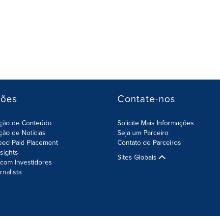
ções
Contate-nos
ição de Conteúdo
Solicite Mais Informações
ição de Notícias
Seja um Parceiro
eed Paid Placement
Contato de Parceiros
nsights
Sites Globais
com Investidores
rnalista