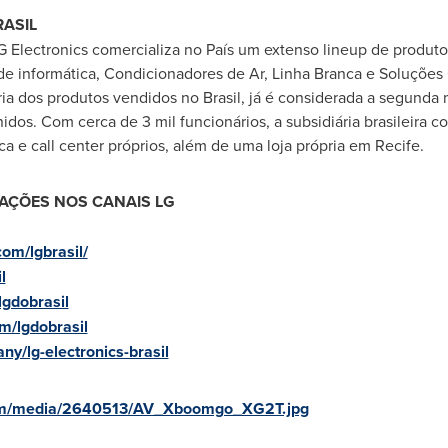
RASIL
G Electronics comercializa no País um extenso lineup de produto
e informática, Condicionadores de Ar, Linha Branca e Soluções
ia dos produtos vendidos no Brasil, já é considerada a segunda 
idos. Com cerca de 3 mil funcionários, a subsidiária brasileira 
a e call center próprios, além de uma loja própria em
Recife
.
AÇÕES NOS CANAIS LG
om/lgbrasil/
l
lgdobrasil
m/lgdobrasil
y/lg-electronics-brasil
com/media/2640513/AV_Xboomgo_XG2T.jpg