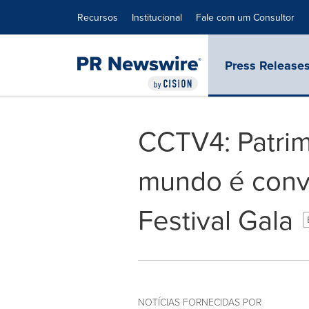
Declaração de Acessibilidade
Saltar a Navegação
Recursos
Institucional
Fale com um Consultor
Press Release
CCTV4: Patrim
mundo é conv
Festival Gala
NOTÍCIAS FORNECIDAS POR