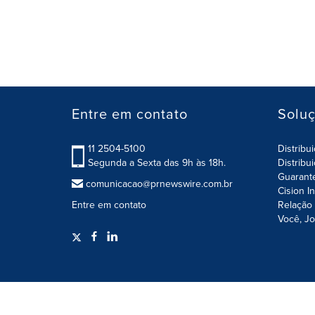
Entre em contato
Solu
11 2504-5100
Distribu
Segunda a Sexta das 9h às 18h.
Distribu
Guarant
comunicacao@prnewswire.com.br
Cision I
Entre em contato
Relação 
Você, Jo
Termos de Uso
Política de Privacidade / Segurança 