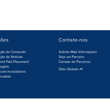
ções
Contate-nos
ição de Conteúdo
Solicite Mais Informações
ição de Notícias
Seja um Parceiro
eed Paid Placement
Contato de Parceiros
nsights
Sites Globais
com Investidores
rnalista
da Informação
Configurações de Cookies
Sitemap