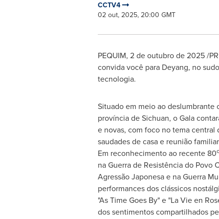
CCTV4
02 out, 2025, 20:00 GMT
PEQUIM
,
2 de outubro de 2025
/PR
convida você para Deyang, no sudoe
tecnologia.
Situado em meio ao deslumbrante c
província de Sichuan, o Gala conta
e novas, com foco no tema central 
saudades de casa e reunião familiar
Em reconhecimento ao recente 80
na Guerra de Resistência do Povo C
Agressão Japonesa e na Guerra Mund
performances dos clássicos nostálgi
"As Time Goes By" e "La Vie en Ros
dos sentimentos compartilhados p