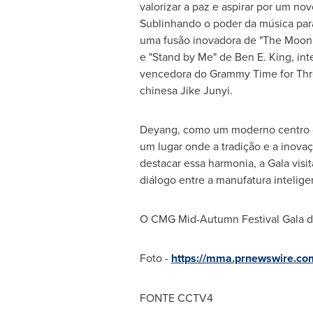
valorizar a paz e aspirar por um no
Sublinhando o poder da música par
uma fusão inovadora de "The Moon
e "Stand by Me" de Ben E. King, in
vencedora do Grammy Time for Thre
chinesa Jike Junyi.
Deyang, como um moderno centro de 
um lugar onde a tradição e a inov
destacar essa harmonia, a Gala visi
diálogo entre a manufatura inteligen
O CMG Mid-Autumn Festival Gala de 
Foto -
https://mma.prnewswire.c
FONTE CCTV4