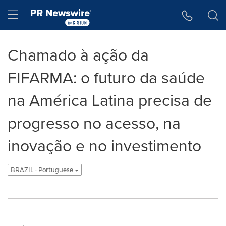
Declaração de Acessibilidade
Saltar a Navegação
Hamburger menu
Chamado à ação da
FIFARMA: o futuro da saúde
na América Latina precisa de
progresso no acesso, na
inovação e no investimento
BRAZIL - Portuguese