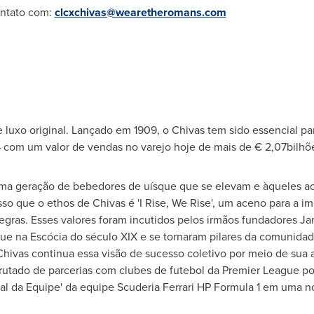
ontato com:
clcxchivas@wearetheromans.com
 luxo original. Lançado em 1909, o Chivas tem sido essencial pa
com um valor de vendas no varejo hoje de mais de € 2,07bilhõ
ima geração de bebedores de uísque que se elevam e àqueles ao 
sso que o ethos de Chivas é 'I Rise, We Rise', um aceno para a im
regras. Esses valores foram incutidos pelos irmãos fundadores J
que na Escócia do século XIX e se tornaram pilares da comunidad
Chivas continua essa visão de sucesso coletivo por meio de sua
sfrutado de parcerias com clubes de futebol da Premier League p
al da Equipe' da equipe Scuderia Ferrari HP Formula 1 em uma no