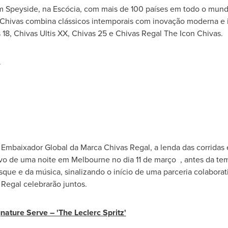
em Speyside, na Escócia, com mais de 100 países em todo o mund
Chivas combina clássicos intemporais com inovação moderna e inc
18, Chivas Ultis XX, Chivas 25 e Chivas Regal The Icon Chivas.
.
Embaixador Global da
Marca Chivas Regal
, a lenda das corridas
ivo de uma noite em
Melbourne
no dia 11 de março , antes da t
que e da música, sinalizando o início de uma parceria colaborat
 Regal
celebrarão juntos.
nature Serve – 'The Leclerc Spritz'