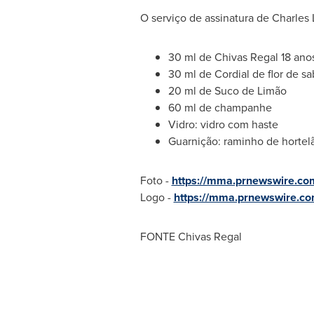
O serviço de assinatura de
Charles 
30 ml de
Chivas Regal
18 ano
30 ml de Cordial de flor de s
20 ml de Suco de Limão
60 ml de champanhe
Vidro: vidro com haste
Guarnição: raminho de hortel
Foto -
https://mma.prnewswire.co
Logo -
https://mma.prnewswire.c
FONTE Chivas Regal