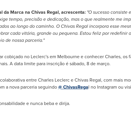
al da Marca na
Chivas Regal
, acrescenta:
"O sucesso consiste e
 exige tempo, precisão e dedicação, mas o que realmente me imp
ados ao longo do caminho. O
Chivas Regal
incorpora esse mesm
ebrar cada vitória, grande ou pequena. Estou feliz por redefinir 
io de nossa parceria."
ar cobiçado no Leclerc's em
Melbourne
e conhecer Charles, os f
ais. A data limite para inscrição é sábado, 8 de março.
 colaborativa entre
Charles Leclerc
e
Chivas Regal
, com mais mom
om a nova parceria seguindo
@ ChivasRega
l no Instagram ou vi
nsabilidade e nunca beba e dirija.