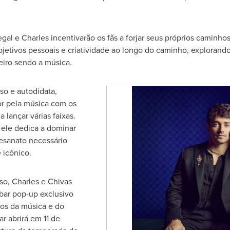
egal
e Charles incentivarão os fãs a forjar seus próprios caminho
bjetivos pessoais e criatividade ao longo do caminho, explorand
meiro sendo a música.
so e autodidata,
r pela música com os
 lançar várias faixas.
 ele dedica a dominar
tesanato necessário
 icônico.
sso, Charles e
Chivas
bar pop-up exclusivo
os da música e do
bar abrirá em 11 de