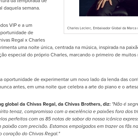
ertura da temporada de
al daquela semana.
ados VIP e a um
Charles Leclerc, Embaixador Global da Marca 
oportunidade de
hivas Regal
x
Charles
menta uma noite única, centrada na música, inspirada na paixã
ão especial do próprio Charles, marcando o primeiro de muito
 a oportunidade de experimentar um novo lado da lenda das corr
unca antes, em uma noite que celebra a arte do piano e o artes
ng global da
Chivas Regal
, da
Chivas Brothers
, diz:
"Não é segr
írito tenaz, compromisso com a excelência e paixões fora dos tr
los perfeitos com as 85 notas de sabor da nossa icônica expre
 paixão com precisão. Estamos empolgados em trazer os fãs na
 no coração do
Chivas Regal
."