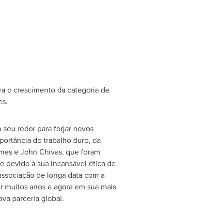
ra o crescimento da categoria de
es.
seu redor para forjar novos
portância do trabalho duro, da
ames e
John Chivas
, que foram
e devido à sua incansável ética de
 associação de longa data com a
or muitos anos e agora em sua mais
va parceria global.