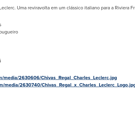
Leclerc
. Uma reviravolta em um clássico italiano para a Riviera 
s
abugueiro
ã
m/media/2630606/Chivas_Regal_Charles_Leclerc.jpg
om/media/2630740/Chivas_Regal_x_Charles_Leclerc_Logo.jp