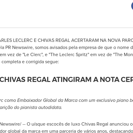
ARLES LECLERC E CHIVAS REGAL ACERTARAM NA NOVA PARCER
la PR Newswire, somos avisados pela empresa de que o nome do
 em vez de "Le Clerc", e "The Leclerc Spritz" em vez de "The Mo
 completa e corrigida segue:
 CHIVAS REGAL ATINGIRAM A NOTA CE
rc
como Embaixador Global da Marca com um exclusivo piano ba
ição do pianista autodidata.
ewswire/ -- O uísque escocês de luxo Chivas Regal anunciou o p
or global da marca em uma parceria de vários anos, destacando 