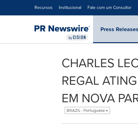
Declaração de Acessibilidade
Saltar a Navegação
Recursos
Institucional
Fale com um Consultor
Press Release
CHARLES LEC
REGAL ATING
EM NOVA PA
BRAZIL - Portuguese