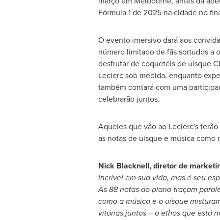
março em
Melbourne
, antes da ab
Fórmula 1 de 2025 na cidade no fin
O evento imersivo dará aos convid
número limitado de fãs sortudos a 
desfrutar de coquetéis de uísque
C
Leclerc
sob medida, enquanto experi
também contará com uma participaç
celebrarão juntos.
Aqueles que vão ao Leclerc's terão
as notas de uísque e música como n
Nick Blacknell
, diretor de marketi
incrível em sua vida, mas é seu esp
As 88 notas do piano traçam parale
como a música e o uísque misturam
vitórias juntos – o ethos que está