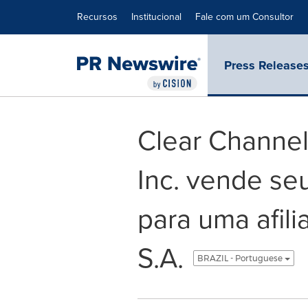
Declaração de Acessibilidade
Saltar a Navegação
Recursos
Institucional
Fale com um Consultor
Press Release
Clear Channel
Inc. vende se
para uma afili
S.A.
BRAZIL - Portuguese