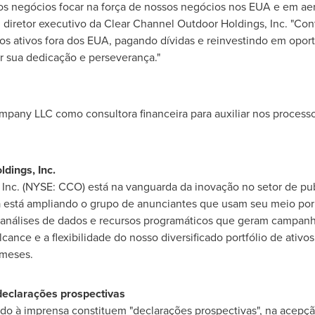
ossos negócios focar na força de nossos negócios nos EUA e em
, diretor executivo da Clear Channel Outdoor Holdings, Inc. "Cont
sos ativos fora dos EUA, pagando dívidas e reinvestindo em oport
r sua dedicação e perseverança."
mpany LLC como consultora financeira para auxiliar nos process
dings, Inc.
Inc. (NYSE: CCO) está na vanguarda da inovação no setor de pu
a está ampliando o grupo de anunciantes que usam seu meio por
de análises de dados e recursos programáticos que geram campan
alcance e a flexibilidade do nosso diversificado portfólio de ati
 meses.
declarações prospectivas
o à imprensa constituem "declarações prospectivas", na acepção