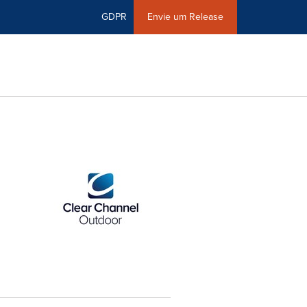
GDPR
Envie um Release