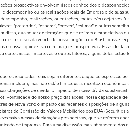
larações prospectivas envolvem riscos conhecidos e desconhecidos
 o desempenho ou as realizações reais da Empresa e de suas su
 desempenho, realizações, orientações, metas e/ou objetivos fut
lavras "pretender", "esperar", "prever", "estimar" e outras semelha
ém disso, quaisquer declarações que se refiram a expectativas ou
uso dos recursos da venda de nosso negócio no Brasil, nossas ex
s e nossa liquidez, são declarações prospectivas. Estas declara
 certos riscos, incertezas e outros fatores; alguns deles estão f
que os resultados reais sejam diferentes daqueles expressos pel
ensa incluem, mas não estão limitados a: incerteza econômica 
ssas obrigações de dívida; o impacto de nossa dívida substancial
os; volatilidade do nosso preço das ações; nossa capacidade de 
lores de Nova York; o impacto das recentes disposições de algun
gistros da Comissão de Valores Mobiliários dos EUA (Securities
excessiva nessas declarações prospectivas, que se referem ape
unicado de imprensa. Para uma discussão mais abrangente dos ris