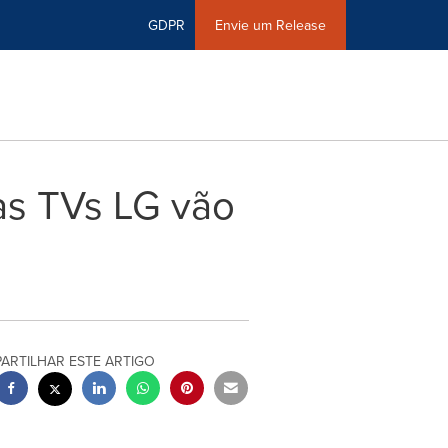
GDPR
Envie um Release
as TVs LG vão
PARTILHAR ESTE ARTIGO