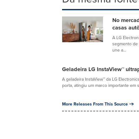
No mercado
casas aut
A LG Electron
segmento de r
une a...
Geladeira LG InstaView™ ultr
A geladeira InstaView™ da LG Electronics
porta, atingiu um marco importante em se
More Releases From This Source