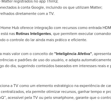
 Matter registrados no app ThinQ;
conectados à conta Google, incluindo os que utilizam Matter;
arelhados diretamente com a TV.
 o Home Hub oferece integração com recursos como entrada HDMI,
l está nas
Rotinas Inteligentes
, que permitem executar comandos
o o controle do lar ainda mais prático e eficiente.
a mais valor com o conceito de
"Inteligência Afetiva"
, apresent
erências e padrões de uso do usuário, e adapta automaticamente 
ongo do dia, sugerindo conteúdos baseados em interesses reais e
ciona a TV como um elemento estratégico na experiência de casa 
ntralizados, ela permite otimizar recursos, ganhar tempo e pro
nQ™, acessível pela TV ou pelo smartphone, garante que o contr