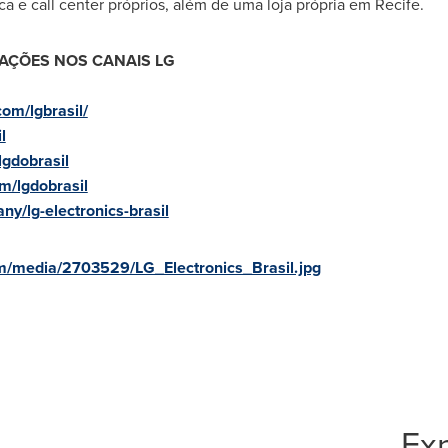
a e call center próprios, além de uma loja própria em
Recife
.
AÇÕES NOS CANAIS LG
om/lgbrasil/
l
lgdobrasil
m/lgdobrasil
y/lg-electronics-brasil
m/media/2703529/LG_Electronics_Brasil.jpg
Exp