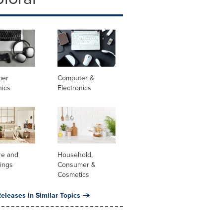
mer
Computer &
nics
Electronics
re and
Household,
ings
Consumer &
Cosmetics
eleases in Similar Topics