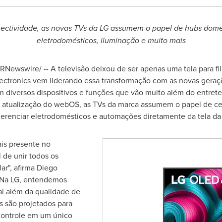
conectividade, as novas TVs da LG assumem o papel de hubs domés
eletrodomésticos, iluminação e muito mais
RNewswire/ -- A televisão deixou de ser apenas uma tela para fil
lectronics vem liderando essa transformação com as novas ger
 com diversos dispositivos e funções que vão muito além do entr
 atualização do webOS, as TVs da marca assumem o papel de cen
gerenciar eletrodomésticos e automações diretamente da tela da 
ais presente no
l de unir todos os
ar", afirma
Diego
 "Na LG, entendemos
ai além da qualidade de
s são projetados para
 controle em um único