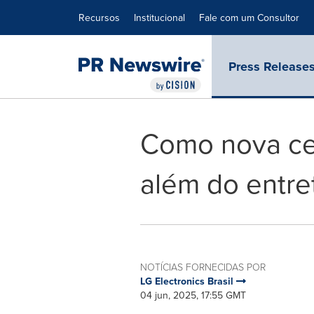
Declaração de Acessibilidade
Saltar a Navegação
Recursos
Institucional
Fale com um Consultor
Press Release
Como nova cen
além do entr
NOTÍCIAS FORNECIDAS POR
LG Electronics Brasil
04 jun, 2025, 17:55 GMT