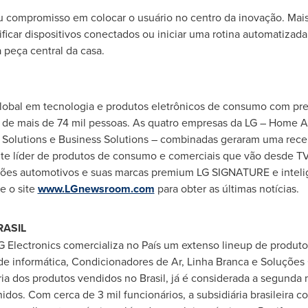
u compromisso em colocar o usuário no centro da inovação. Mais d
rificar dispositivos conectados ou iniciar uma rotina automatizada
 peça central da casa.
global em tecnologia e produtos eletrônicos de consumo com pr
l de mais de 74 mil pessoas. As quatro empresas da LG – Home A
Solutions e Business Solutions – combinadas geraram uma receit
e líder de produtos de consumo e comerciais que vão desde TVs
ções automotivos e suas marcas premium LG SIGNATURE e intel
e o site
www.LGnewsroom.com
para obter as últimas notícias.
RASIL
G Electronics comercializa no País um extenso lineup de produto
e informática, Condicionadores de Ar, Linha Branca e Soluções
ia dos produtos vendidos no Brasil, já é considerada a segunda 
idos. Com cerca de 3 mil funcionários, a subsidiária brasileira 