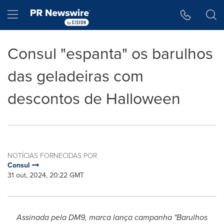
Declaração de Acessibilidade
Saltar a Navegação
Hamburger menu
Consul "espanta" os barulhos
das geladeiras com
descontos de Halloween
NOTÍCIAS FORNECIDAS POR
Consul
31 out, 2024, 20:22 GMT
Assinada pela DM9, marca lança campanha "Barulhos