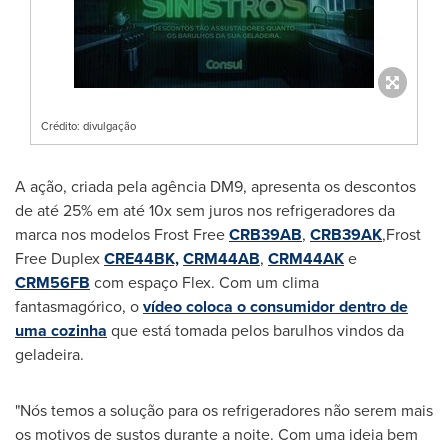
Crédito: divulgação
A ação, criada pela agência DM9, apresenta os descontos
de até 25% em até 10x sem juros nos refrigeradores da
marca nos modelos Frost Free
CRB39AB
,
CRB39AK
,Frost
Free Duplex
CRE44BK,
CRM44AB
,
CRM44AK
e
CRM56FB
com espaço Flex. Com um clima
fantasmagórico, o
vídeo coloca o consumidor dentro de
uma cozinha
que está tomada pelos barulhos vindos da
geladeira.
"Nós temos a solução para os refrigeradores não serem mais
os motivos de sustos durante a noite. Com uma ideia bem