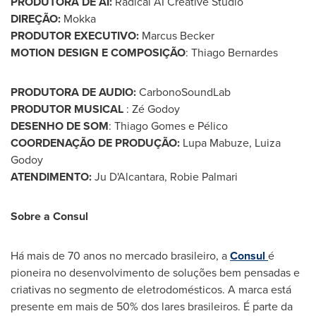
PRODUTORA DE AI:
Radical AI Creative Studio
DIREÇÃO:
Mokka
PRODUTOR EXECUTIVO:
Marcus Becker
MOTION DESIGN E COMPOSIÇÃO
:
Thiago Bernardes
PRODUTORA DE AUDIO:
CarbonoSoundLab
PRODUTOR MUSICAL
: Zé Godoy
DESENHO DE SOM
:
Thiago Gomes
e Pélico
COORDENAÇÃO DE PRODUÇÃO:
Lupa Mabuze,
Luiza
Godoy
ATENDIMENTO:
Ju D'Alcantara,
Robie Palmari
Sobre a Consul
Há mais de 70 anos no mercado brasileiro, a
Consul
é
pioneira no desenvolvimento de soluções bem pensadas e
criativas no segmento de eletrodomésticos. A marca está
presente em mais de 50% dos lares brasileiros. É parte da