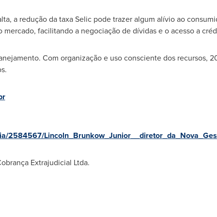
ta, a redução da taxa Selic pode trazer algum alívio ao consumid
ercado, facilitando a negociação de dívidas e o acesso a crédi
lanejamento. Com organização e uso consciente dos recursos, 2
os.
br
ia/2584567/Lincoln_Brunkow_Junior__diretor_da_Nova_Gest
brança Extrajudicial Ltda.