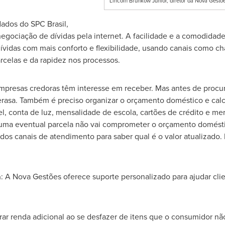
Lincoln Brunkow Junior, diretor da Nova Gestõe
ados do SPC Brasil,
egociação de dívidas pela internet. A facilidade e a comodidad
vidas com mais conforto e flexibilidade, usando canais como cha
rcelas e da rapidez nos processos.
mpresas credoras têm interesse em receber. Mas antes de procurá
rasa. Também é preciso organizar o orçamento doméstico e calcu
uel, conta de luz, mensalidade de escola, cartões de crédito e me
e uma eventual parcela não vai comprometer o orçamento domésti
dos canais de atendimento para saber qual é o valor atualizado.
a
: A Nova Gestões oferece suporte personalizado para ajudar cli
rar renda adicional ao se desfazer de itens que o consumidor nã