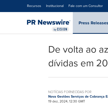
Declaração de Acessibilidade
Saltar a Navegação
Recursos
Institucional
Fale com um Consultor
Press Release
De volta ao az
dívidas em 2
NOTÍCIAS FORNECIDAS POR
Nova Gestões Serviços de Cobrança Ex
19 dez, 2024, 12:30 GMT