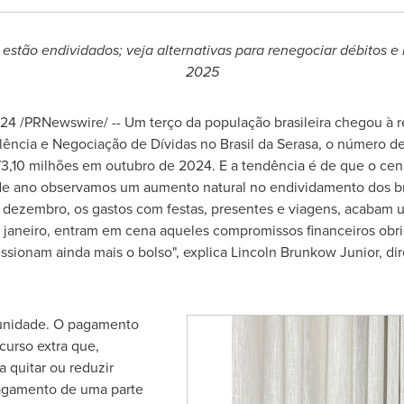
 estão endividados; veja alternativas para renegociar débitos e
2025
024
/PRNewswire/ -- Um terço da população brasileira chegou à re
ência e Negociação de Dívidas no Brasil da Serasa, o número de
3,10 milhões em outubro de 2024. E a tendência é de que o cen
de
ano observamos um aumento natural no endividamento dos bra
 dezembro, os gastos com festas, presentes e viagens, acabam 
m janeiro, entram em cena aqueles compromissos financeiros obri
ssionam ainda mais o bolso", explica
Lincoln Brunkow Junior
, di
rtunidade. O pagamento
curso extra que,
 quitar ou reduzir
pagamento de uma parte