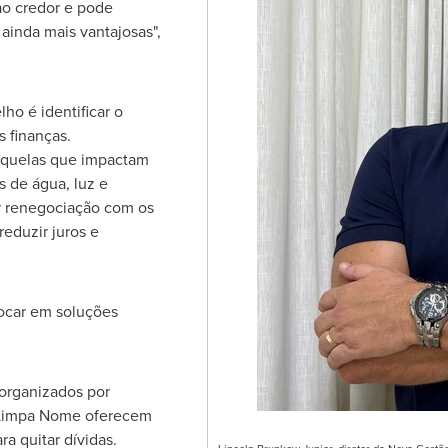
 ao credor e pode
 ainda mais vantajosas",
ho é identificar o
 finanças.
 aquelas que impactam
s de água, luz e
ar renegociação com os
eduzir juros e
focar em soluções
 organizados por
 Limpa Nome oferecem
a quitar dívidas.