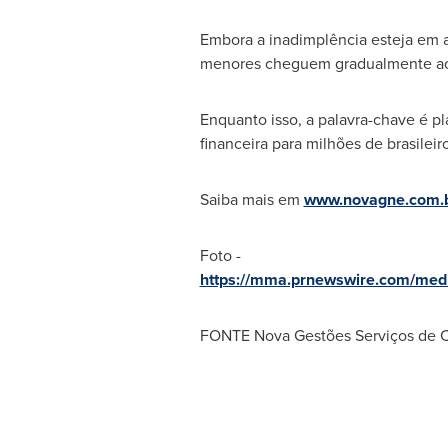
Embora a inadimplência esteja em al
menores cheguem gradualmente ao m
Enquanto isso, a palavra-chave é p
financeira para milhões de brasileir
Saiba mais em
www.novagne.com.
Foto -
https://mma.prnewswire.com/med
FONTE Nova Gestões Serviços de Co