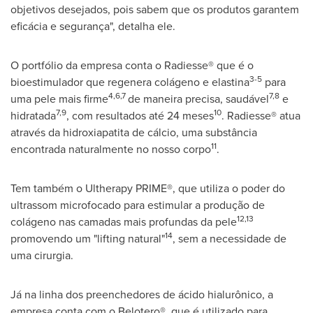
objetivos desejados, pois sabem que os produtos garantem
eficácia e segurança", detalha ele.
O portfólio da empresa conta o Radiesse® que é o
3-5
bioestimulador que regenera colágeno e elastina
para
4,6,7
7,8
uma pele mais firme
de maneira precisa, saudável
e
7,9
10
hidratada
, com resultados até 24 meses
. Radiesse® atua
através da hidroxiapatita de cálcio, uma substância
11
encontrada naturalmente no nosso corpo
.
Tem também o Ultherapy PRIME®, que utiliza o poder do
ultrassom microfocado para estimular a produção de
12,13
colágeno nas camadas mais profundas da pele
14
promovendo um "lifting natural"
, sem a necessidade de
uma cirurgia.
Já na linha dos preenchedores de ácido hialurônico, a
empresa conta com o Belotero®, que é utilizado para