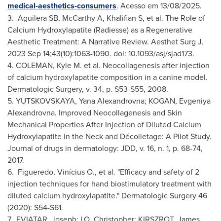
medical-aesthetics-consumers
. Acesso em 13/08/2025.
3. Aguilera SB, McCarthy A, Khalifian S, et al. The Role of
Calcium Hydroxylapatite (Radiesse) as a Regenerative
Aesthetic Treatment: A Narrative Review. Aesthet Surg J.
2023 Sep 14;43(10):1063-1090. doi: 10.1093/asj/sjad173.
4. COLEMAN, Kyle M. et al. Neocollagenesis after injection
of calcium hydroxylapatite composition in a canine model.
Dermatologic Surgery, v. 34, p. S53-S55, 2008.
5. YUTSKOVSKAYA, Yana Alexandrovna; KOGAN, Evgeniya
Alexandrovna. Improved Neocollagenesis and Skin
Mechanical Properties After Injection of Diluted Calcium
Hydroxylapatite in the Neck and Décolletage: A Pilot Study.
Journal of drugs in dermatology: JDD, v. 16, n. 1, p. 68-74,
2017.
6. Figueredo, Vinícius O., et al. "Efficacy and safety of 2
injection techniques for hand biostimulatory treatment with
diluted calcium hydroxylapatite." Dermatologic Surgery 46
(2020): S54-S61.
7. EVIATAR, Joseph; LO, Christopher; KIRSZROT, James.