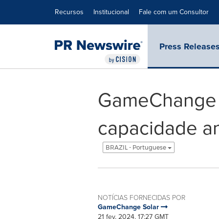
Declaração de Acessibilidade
Saltar a Navegação
Recursos
Institucional
Fale com um Consultor
Press Release
GameChange S
capacidade an
BRAZIL - Portuguese
NOTÍCIAS FORNECIDAS POR
GameChange Solar
21 fev, 2024, 17:27 GMT