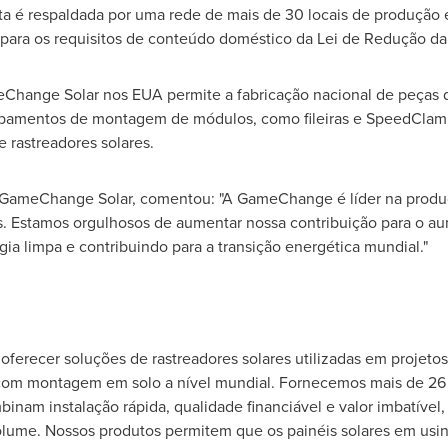
ta é respaldada por uma rede de mais de 30 locais de produção e
 para os requisitos de conteúdo doméstico da Lei de Redução da 
hange Solar nos EUA permite a fabricação nacional de peças de
uipamentos de montagem de módulos, como fileiras e SpeedClam
 rastreadores solares.
a GameChange Solar, comentou: "A GameChange é líder na produ
s. Estamos orgulhosos de aumentar nossa contribuição para o a
ia limpa e contribuindo para a transição energética mundial."
erecer soluções de rastreadores solares utilizadas em projetos
e com montagem em solo a nível mundial. Fornecemos mais de 26
binam instalação rápida, qualidade financiável e valor imbatível
olume. Nossos produtos permitem que os painéis solares em usi