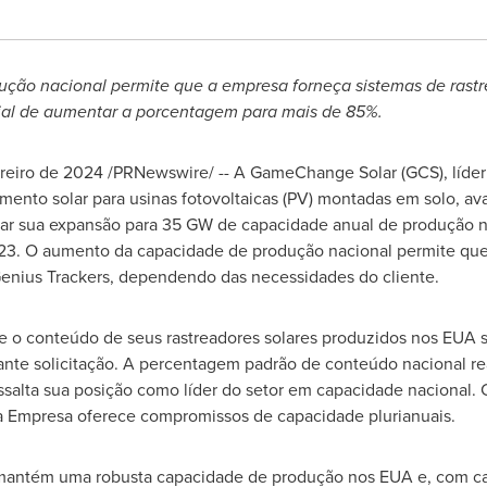
ção nacional permite que a empresa forneça sistemas de ras
ial de aumentar a porcentagem para mais de 85%.
ereiro de 2024
/PRNewswire/ -- A GameChange Solar (GCS), líder
ento solar para usinas fotovoltaicas (PV) montadas em solo, a
ar sua expansão para 35 GW de capacidade anual de produção 
023. O aumento da capacidade de produção nacional permite q
enius Trackers, dependendo das necessidades do cliente.
o conteúdo de seus rastreadores solares produzidos nos EUA se
nte solicitação. A percentagem padrão de conteúdo nacional r
ssalta sua posição como líder do setor em capacidade nacional
a Empresa oferece compromissos de capacidade plurianuais.
antém uma robusta capacidade de produção nos EUA e, com cap