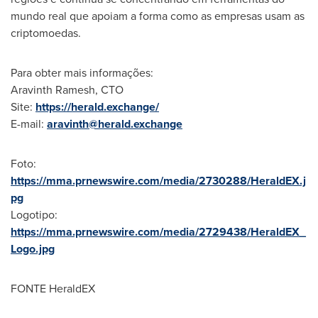
mundo real que apoiam a forma como as empresas usam as
criptomoedas.
Para obter mais informações:
Aravinth Ramesh
, CTO
Site:
https://herald.exchange/
E-mail:
aravinth@herald.exchange
Foto:
https://mma.prnewswire.com/media/2730288/HeraldEX.j
pg
Logotipo:
https://mma.prnewswire.com/media/2729438/HeraldEX_
Logo.jpg
FONTE HeraldEX