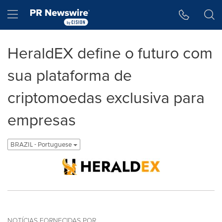
Declaração de Acessibilidade
Saltar a Navegação
Hamburger menu
HeraldEX define o futuro com
sua plataforma de
criptomoedas exclusiva para
empresas
BRAZIL - Portuguese
NOTÍCIAS FORNECIDAS POR