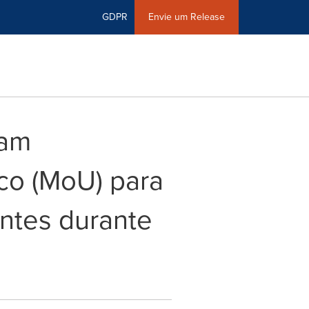
GDPR
Envie um Release
nam
co (MoU) para
entes durante