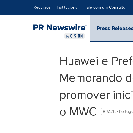
Declaração de Acessibilidade
Saltar a Navegação
Recursos
Institucional
Fale com um Consultor
Press Release
Huawei e Pref
Memorando de
promover inici
o MWC
BRAZIL - Portug