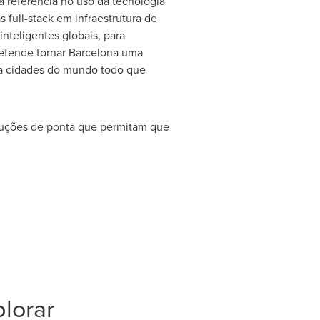
 referência no uso da tecnologia
 full-stack em infraestrutura de
teligentes globais, para
retende tornar
Barcelona
uma
ara cidades do mundo todo que
luções de ponta que permitam que
lorar