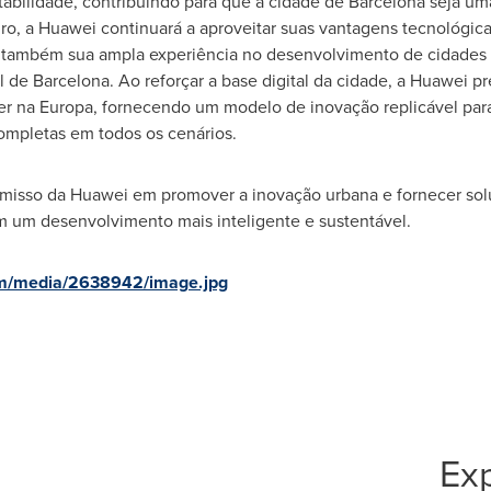
tabilidade, contribuindo para que a cidade de
Barcelona
seja uma
o, a Huawei continuará a aproveitar suas vantagens tecnológicas
também sua ampla experiência no desenvolvimento de cidades in
al de
Barcelona
. Ao reforçar a base digital da cidade, a Huawei p
íder na Europa, fornecendo um modelo de inovação replicável p
ompletas em todos os cenários.
omisso da Huawei em promover a inovação urbana e fornecer so
 um desenvolvimento mais inteligente e sustentável.
om/media/2638942/image.jpg
Exp