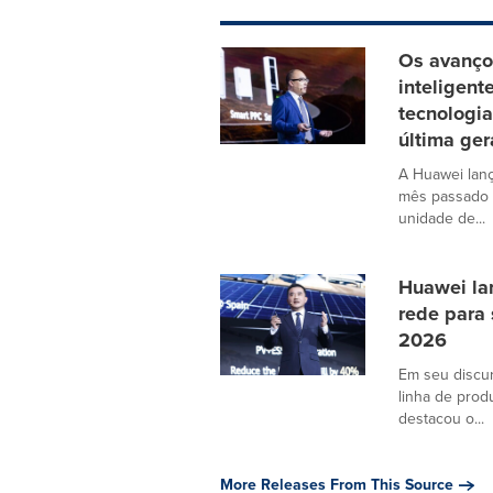
Os avanços
inteligen
tecnologia
última ge
A Huawei lanç
mês passado n
unidade de...
Huawei la
rede para 
2026
Em seu discu
linha de prod
destacou o...
More Releases From This Source