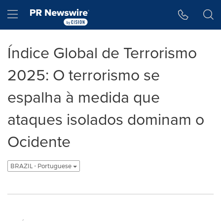
Declaração de Acessibilidade
Saltar a Navegação
Hamburger menu
Índice Global de Terrorismo
2025: O terrorismo se
espalha à medida que
ataques isolados dominam o
Ocidente
BRAZIL - Portuguese